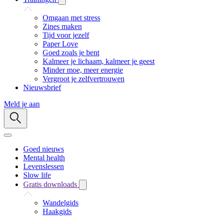
Omgaan met stress
Zines maken
Tijd voor jezelf
Paper Love
Goed zoals je bent
Kalmeer je lichaam, kalmeer je geest
Minder moe, meer energie
Vergroot je zelfvertrouwen
Nieuwsbrief
Meld je aan
Goed nieuws
Mental health
Levenslessen
Slow life
Gratis downloads
Wandelgids
Haakgids