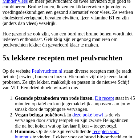
Minder vlees
en meer peulvruchten: de twee adviezen zijn goed te
combineren. Bruine bonen, linzen en kikkererwten zijn volgens
voedingsdeskundigen een gezond alternatief voor vlees. Ze werken
cholesterolverlagend, bevatten eiwitten, ijzer, vitamine B1 én zijn
(anders dan vlees) vezelrijk.
Hoe gezond ze ook zijn, van een bord met bruine bonen wordt niet
iedereen enthousiast. Gelukkig zijn er genoeg manieren om
peulvruchten lekker én gevarieerd klaar te maken.
5x lekkere recepten met peulvruchten
Op de website
Peulvruchten.nl
staan diverse recepten met (je raadt
het niet) erwten, bonen en linzen. Hieronder vijf die je eens kunt
proberen. Ze zijn lekker, makkelijk en passen in de nieuwe Schijf
van Vijf. Een driedubbele win-win dus.
Gezonde pizzabodem van rode linzen.
Dit recept
staat in 45
minuten op tafel en kun je gemakkelijk aanpassen aan jouw
smaak door de toppings te vervangen.
Vegan beluga pokébowl.
In
deze poké bowl
is de vis
vervangen door sticky tempeh en zijn zwarte Belugalinzen –
die na het koken wat op kaviaar lijken – toegevoegd.
Hummus.
Op de site zijn verschillende
recepten voor
hummus
te vinden. Lekker voor op brood bijvoorbeeld en in