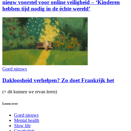
nieuw voorstel voor online veiligheid – ‘Kinderen
hebben tijd nodig in de échte wereld’
Goed nieuws
Dakloosheid verhelpen? Zo doet Frankrijk het
(+ dit kunnen we ervan leren)
Lezen over
Goed nieuws
Mental health
Slow life
Creativiteit