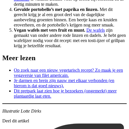
dertig minuten te maken.
Gevulde portobello’s met paprika en linzen.
Met dit
gerecht krijg je al een groot deel van de dagelijkse
aanbeveling groenten binnen. Een beetje kaas en kruiden
eroverheen, en de portobello’s krijgen nog meer smaak.
Vegan wafels met vers fruit en munt.
De wafels
zijn
gemaakt van onder andere rode linzen en dadels. Je hebt geen
wafelijzer nodig voor dit recept: met een tosti-ijzer of grillpan
krijg je hetzelfde resultaat.
Meer lezen
Op zoek naar een nieuw vegetarisch recept? Zo maak je een
vegaversie van filet americain.
Je darmen en brein zijn nauw met elkaar verbonden (en
hierom is dat goed nieuws).
Dit pretpark laat zien hoe je bezoekers (ongemerkt) meer
plantaardig laat eten.
Illustratie Lotte Dirks
Deel dit artikel