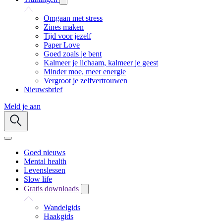
Omgaan met stress
Zines maken
Tijd voor jezelf
Paper Love
Goed zoals je bent
Kalmeer je lichaam, kalmeer je geest
Minder moe, meer energie
Vergroot je zelfvertrouwen
Nieuwsbrief
Meld je aan
Goed nieuws
Mental health
Levenslessen
Slow life
Gratis downloads
Wandelgids
Haakgids