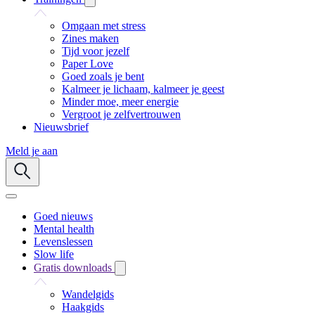
Omgaan met stress
Zines maken
Tijd voor jezelf
Paper Love
Goed zoals je bent
Kalmeer je lichaam, kalmeer je geest
Minder moe, meer energie
Vergroot je zelfvertrouwen
Nieuwsbrief
Meld je aan
Goed nieuws
Mental health
Levenslessen
Slow life
Gratis downloads
Wandelgids
Haakgids