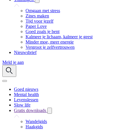
Omgaan met stress
Zines maken
Tijd voor jezelf
Paper Love
Goed zoals je bent
Kalmeer je lichaam, kalmeer je geest
Minder moe, meer energie
Vergroot je zelfvertrouwen
Nieuwsbrief
Meld je aan
Goed nieuws
Mental health
Levenslessen
Slow life
Gratis downloads
Wandelgids
Haakgids