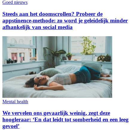
Goed nieuws
Steeds aan het doomscrollen? Probeer de
appstinence-methode: zo word je geleidelijk minder
afhankelijk van social media
Mental health
We vervelen ons gevaarlijk weinig, zegt deze
hoogleraar: ‘En dat leidt tot somberheid en een leeg
gevoel’