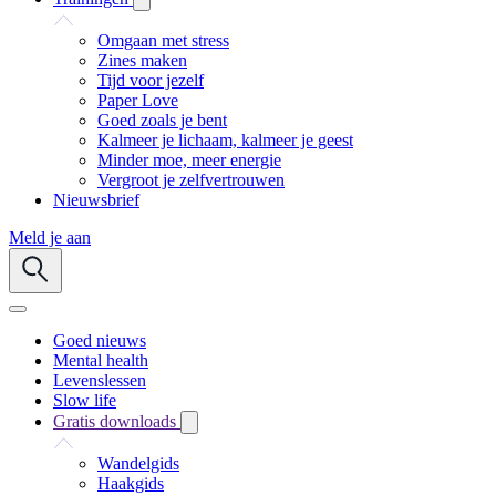
Omgaan met stress
Zines maken
Tijd voor jezelf
Paper Love
Goed zoals je bent
Kalmeer je lichaam, kalmeer je geest
Minder moe, meer energie
Vergroot je zelfvertrouwen
Nieuwsbrief
Meld je aan
Goed nieuws
Mental health
Levenslessen
Slow life
Gratis downloads
Wandelgids
Haakgids