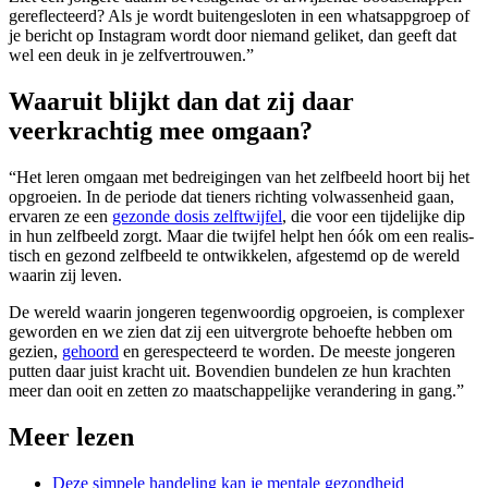
gereflecteerd? Als je wordt buitengesloten in een whatsappgroep of
je bericht op­ ­Instagram wordt door niemand ­geliket, dan geeft dat
wel een deuk in je zelfvertrouwen.”
Waaruit blijkt dan dat zij daar
veerkrachtig mee omgaan?
“Het leren omgaan met bedreigingen van het zelfbeeld hoort bij het
opgroeien. In de periode dat tieners richting volwassenheid gaan,
ervaren ze een
gezonde dosis zelftwijfel
, die voor een tijdelijke dip
in hun zelfbeeld zorgt. Maar die twijfel helpt hen óók om een realis­
tisch en gezond zelfbeeld te ont­wikkelen, afgestemd op de wereld
waarin zij leven.
De wereld waarin jongeren tegenwoordig opgroeien, is complexer
geworden en we zien dat zij een uitvergrote behoefte hebben om
gezien,
gehoord
en gerespecteerd te worden. De meeste jonge­ren
putten daar juist kracht uit. Bovendien bundelen ze hun krachten
meer dan ooit en zetten zo maatschap­pelijke verandering in gang.”
Meer lezen
Deze simpele handeling kan je mentale gezondheid