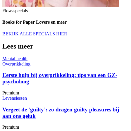
Flow-specials
Books for Paper Lovers en meer
BEKIJK ALLE SPECIALS HIER
Lees meer
Mental health
Overprikkeling
Eerste hulp bij overprikkeling: tips van een GZ-
psycholoog
Premium
Levenslessen
Vergeet de ‘guilty’: zo dragen guilty pleasures bij
aan ons geluk
Premium