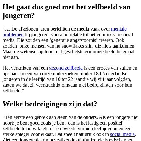
Het gaat dus goed met het zelfbeeld van
jongeren?
“Ja. De afgelopen jaren berichtten de media vaak over
mentale
problemen
bij jongeren, vooral in relatie tot het gebruik van social
media. Die zouden een ‘generatie angststoornis’ creëren. Ook
zouden jonge mensen van nu snowflakes zijn, die niets aankunnen.
Maar de wetenschap toont dat geschetste grimmige beeld helemaal
niet aan.
Het verkrijgen van een
gezond zelfbeeld
is een proces van vallen en
opstaan. In een van onze onderzoeken, onder 180 Nederlandse
jongeren in de leeftijd van 10 tot 22 jaar die wij vijf jaar volgden,
zagen we dat zij veerkrachtig omgaan met bedreigingen voor hun
zelfbeeld.”
Welke bedreigingen zijn dat?
“Ten eerste een gebrek aan steun van de ouders. Als een jongere niet
hoort: je bent goed zoals je bent, dan is het lastig een positief
zelfbeeld te ontwikkelen. Ten tweede vormen leeftijdgenoten een
sterke spiegel voor elkaar. Dat speelt natuurlijk ook in
social media
.
Ziet een jongere daarin bevestigende of afwijzende boodschappen