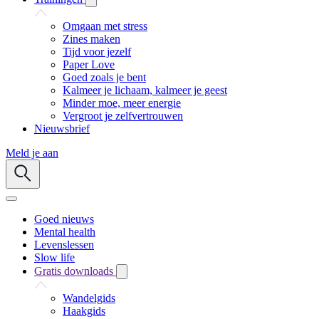
Omgaan met stress
Zines maken
Tijd voor jezelf
Paper Love
Goed zoals je bent
Kalmeer je lichaam, kalmeer je geest
Minder moe, meer energie
Vergroot je zelfvertrouwen
Nieuwsbrief
Meld je aan
Goed nieuws
Mental health
Levenslessen
Slow life
Gratis downloads
Wandelgids
Haakgids