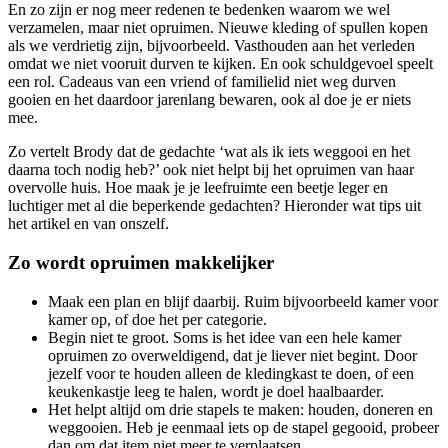
En zo zijn er nog meer redenen te bedenken waarom we wel
verzamelen, maar niet opruimen. Nieuwe kleding of spullen kopen
als we verdrietig zijn, bijvoorbeeld. Vasthouden aan het verleden
omdat we niet vooruit durven te kijken. En ook schuldgevoel speelt
een rol. Cadeaus van een vriend of familielid niet weg durven
gooien en het daardoor jarenlang bewaren, ook al doe je er niets
mee.
Zo vertelt Brody dat de gedachte ‘wat als ik iets weggooi en het
daarna toch nodig heb?’ ook niet helpt bij het opruimen van haar
overvolle huis. Hoe maak je je leefruimte een beetje leger en
luchtiger met al die beperkende gedachten? Hieronder wat tips uit
het artikel en van onszelf.
Zo wordt opruimen makkelijker
Maak een plan en blijf daarbij. Ruim bijvoorbeeld kamer voor
kamer op, of doe het per categorie.
Begin niet te groot. Soms is het idee van een hele kamer
opruimen zo overweldigend, dat je liever niet begint. Door
jezelf voor te houden alleen de kledingkast te doen, of een
keukenkastje leeg te halen, wordt je doel haalbaarder.
Het helpt altijd om drie stapels te maken: houden, doneren en
weggooien. Heb je eenmaal iets op de stapel gegooid, probeer
dan om dat item niet meer te verplaatsen.