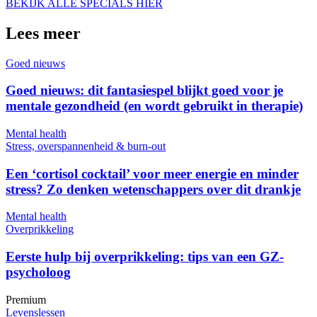
BEKIJK ALLE SPECIALS HIER
Lees meer
Goed nieuws
Goed nieuws: dit fantasiespel blijkt goed voor je
mentale gezondheid (en wordt gebruikt in therapie)
Mental health
Stress, overspannenheid & burn-out
Een ‘cortisol cocktail’ voor meer energie en minder
stress? Zo denken wetenschappers over dit drankje
Mental health
Overprikkeling
Eerste hulp bij overprikkeling: tips van een GZ-
psycholoog
Premium
Levenslessen