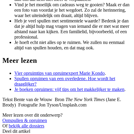
Vind je het moeilijk om cadeaus weg te gooien? Maak er dan
een foto van voordat je het wegdoet. Zo zal de herinnering,
waar het uiteindelijk om draait, altijd blijven.
Heb je veel spullen met sentimentele waarde? Bedenk je dan
dat je altijd hulp mag vragen van iemand die er met wat meer
afstand naar kan kijken. Een familielid, bijvoorbeeld, of een
professional.
Je hoeft echt niet alles op te ruimen. We zullen nu eenmaal
altijd van spullen houden, en dat mag ook.
Meer lezen
Vier opruimtips van opruimexpert Marie Kondo
.
Spullen opruimen van een overledene. Hoe wordt het
draaglijker?
Je boeken opruimen: vijf tips om het makkelijker te maken
.
Tekst Bente van de Wouw Bron
The New York Times
(Jane E.
Brody) Fotografie Jon Tyson/Unsplash.com
Meer lezen over dit onderwerp?
Ontspullen & opruimen
Of
bekijk alle dossiers
Deel dit artikel