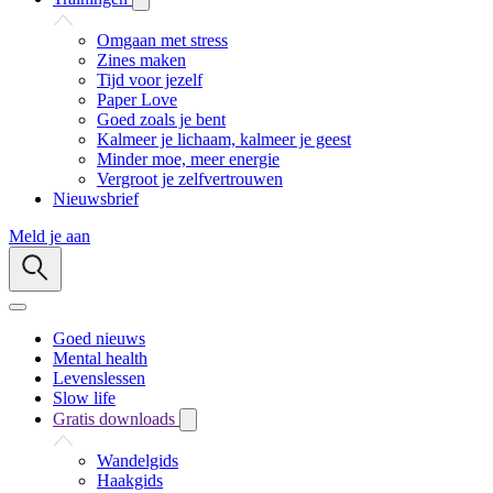
Omgaan met stress
Zines maken
Tijd voor jezelf
Paper Love
Goed zoals je bent
Kalmeer je lichaam, kalmeer je geest
Minder moe, meer energie
Vergroot je zelfvertrouwen
Nieuwsbrief
Meld je aan
Goed nieuws
Mental health
Levenslessen
Slow life
Gratis downloads
Wandelgids
Haakgids