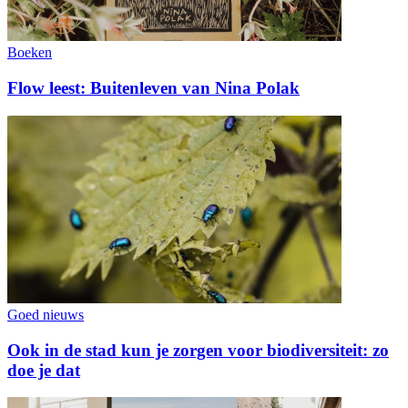
Boeken
Flow leest: Buitenleven van Nina Polak
Goed nieuws
Ook in de stad kun je zorgen voor biodiversiteit: zo
doe je dat