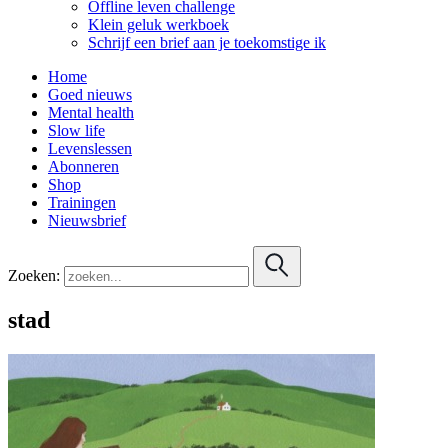
Offline leven challenge
Klein geluk werkboek
Schrijf een brief aan je toekomstige ik
Home
Goed nieuws
Mental health
Slow life
Levenslessen
Abonneren
Shop
Trainingen
Nieuwsbrief
Zoeken:
stad