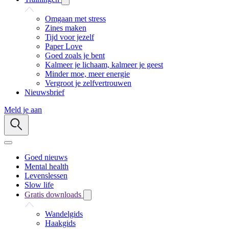
Omgaan met stress
Zines maken
Tijd voor jezelf
Paper Love
Goed zoals je bent
Kalmeer je lichaam, kalmeer je geest
Minder moe, meer energie
Vergroot je zelfvertrouwen
Nieuwsbrief
Meld je aan
Goed nieuws
Mental health
Levenslessen
Slow life
Gratis downloads
Wandelgids
Haakgids