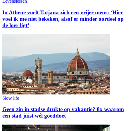
Levenslessen
In Athene voelt Tatjana zich een vrijer mens: ‘Hier
voel ik me niet bekeken, alsof er minder oordeel op
de loer ligt’
Slow life
Geen zin in stadse drukte op vakantie? 8x waarom
een stad juist wél goeddoet