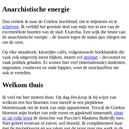
Anarchistische energie
Dus vertrek ik naar de Griekse hoofdstad, om te mijmeren en te
schrijven
. Ik verblijf het grootste deel van mijn reis in een van de
excentriekste buurten van de stad: Exarchia. Een wijk die bruist van
de anarchistische energie – de leuzen tegen de status quo vliegen me
om de oren.
Op elke straathoek: kleurrijke cafés, volgestouwde boekhandels die
vaak ook uitgeverij ineen blijken, muren vol
streetart
– decoratief en
vaak politiek geladen. Er wonen hier veel (internationale) studenten,
migranten, creatieven en oude hippies, weet de taxichauffeur me
ook te vertellen.
Welkom thuis
Ik voel me hier meteen thuis. Op dag één koop ik bij wijze van
welkom een bos bloemen voor mezelf in een piepkleine
bloemenzaak om de hoek van mijn appartement. Terwijl de Griekse
bloemist mijn boeket van rode rozen en gipskruid samenstelt,
zingt
ze uit volle borst
de slotscène van Puccini’s
Madama Butterfly
mee.
Niet geheel toonvast of zuiver, wel bezield. Ik complimenteer haar
met de muziekkeuze en we raken aan de praat over ons werk in de