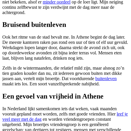
niet bekeken, alsof er
minder oordeel
op de loer ligt. Mijn neiging
continu zelfbewust te zijn verdwijnt met de dag meer naar de
achtergrond.
Bruisend buitenleven
Ook het ritme van de stad bevalt me. In Athene begint de dag later.
De meeste kantoren raken pas rond een uur of tien of elf uur gevuld.
Werkdagen lopen langer door, daarna strekt de avond zich uit, ook
op doordeweekse avonden zit bijna ieder terras vol. Mensen eten
laat, blijven lang natafelen, drinken nog iets.
Zelfs in de wintermaanden, die relatief mild zijn, maar alsnog zo’n
tien graden kouder dan nu, zit iedereen gewoon buiten met dikke
jassen aan, vertelt mijn broertje. Dat voortdurende
buitenleven
maakt iets los. Een soort vanzelfsprekende nabijheid.
Een gevoel van vrijheid in Athene
In Nederland lijkt samenkomen iets dat weken, vaak maanden
vooruit gepland moet worden, zelfs met goede vrienden. Hier
leef je
veel meer met de dag
en worden vriendengroepen constant
uitgebreid. Mijn broertjes vriendengroep is een gemêleerd
gezelschap: van dertigers tot zestigers, mensen met verschillende