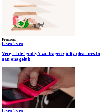
Premium
Levenslessen
Vergeet de ‘guilty’: zo dragen guilty pleasures bij
aan ons geluk
Levenslessen