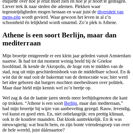
etiquette over hoe je eruit moet zien en hoe je je hoort te gedragen.
Liever trek ik naar steden die ademen. Plekken waar
tegenstrijdigheden mogen bestaan en waar juist de
diversiteit van
mens-zijn
wordt gevierd. Waar gewoon het leven in al z’n
schoonheid én lelijkheid wordt omarmd. Zo’n plek is Athene.
Athene is een soort Berlijn, maar dan
mediterraan
Mijn broertje emigreerde er een klein jaar geleden vanuit Amsterdam
naartoe. Ik had tot dat moment weinig beeld bij de Griekse
hoofdstad. Ik kende de Akropolis, de hoge rots te midden van de
stad, nog uit mijn geschiedenisboek van de middelbare school. En ik
wist dat de stad ooit de bakermat van de democratie was; hier werd
het idee geboren dat burgers mochten meebeslissen over politiek.
Maar daar hield mijn kennis wel zo’n beetje op.
Wel zag ik dat de laatste jaren steeds meer leeftijdsgenoten die kant
op trokken. “Athene is een soort
Berlijn
, maar dan mediterraan,”
had mijn broertje bij wijze van aanbeveling gezegd. Rauw, levendig,
vol kunst en goed eten. En, niet onbelangrijk: een prettig klimaat,
ook in de koudere maanden. Dat klonk aantrekkelijk. En ik was
nieuwsgierig: wat bracht hem, en zijn bonte vriendengroep van over
de hele wereld, juist dáárnaartoe?