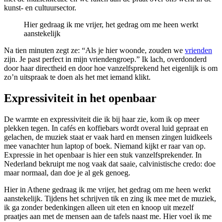
kunst- en cultuursector.
Hier gedraag ik me vrijer, het gedrag om me heen werkt
aanstekelijk
Na tien minuten zegt ze: “Als je hier woonde, zouden we
vrienden
zijn. Je past perfect in mijn vriendengroep.” Ik lach, overdonderd
door haar directheid en door hoe vanzelfsprekend het eigenlijk is om
zo’n uitspraak te doen als het met iemand klikt.
Expressiviteit in het openbaar
De warmte en expressiviteit die ik bij haar zie, kom ik op meer
plekken tegen. In cafés en koffiebars wordt overal luid gepraat en
gelachen, de muziek staat er vaak hard en mensen zingen luidkeels
mee vanachter hun laptop of boek. Niemand kijkt er raar van op.
Expressie in het openbaar is hier een stuk vanzelfsprekender. In
Nederland bekruipt me nog vaak dat saaie, calvinistische credo: doe
maar normaal, dan doe je al gek genoeg.
Hier in Athene gedraag ik me vrijer, het gedrag om me heen werkt
aanstekelijk. Tijdens het schrijven tik en zing ik mee met de muziek,
ik ga zonder bedenkingen alleen uit eten en knoop uit mezelf
praatjes aan met de mensen aan de tafels naast me. Hier voel ik me