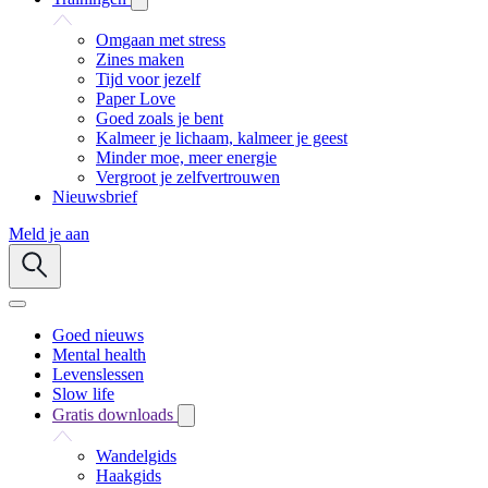
Omgaan met stress
Zines maken
Tijd voor jezelf
Paper Love
Goed zoals je bent
Kalmeer je lichaam, kalmeer je geest
Minder moe, meer energie
Vergroot je zelfvertrouwen
Nieuwsbrief
Meld je aan
Goed nieuws
Mental health
Levenslessen
Slow life
Gratis downloads
Wandelgids
Haakgids