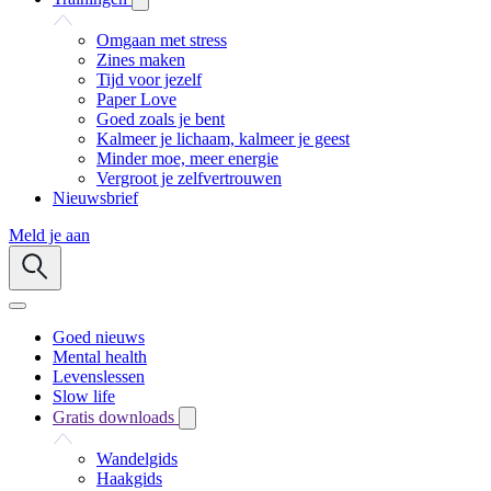
Omgaan met stress
Zines maken
Tijd voor jezelf
Paper Love
Goed zoals je bent
Kalmeer je lichaam, kalmeer je geest
Minder moe, meer energie
Vergroot je zelfvertrouwen
Nieuwsbrief
Meld je aan
Goed nieuws
Mental health
Levenslessen
Slow life
Gratis downloads
Wandelgids
Haakgids