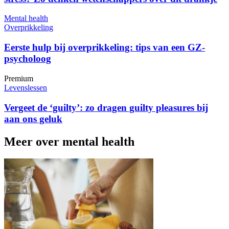
Mental health
Overprikkeling
Eerste hulp bij overprikkeling: tips van een GZ-
psycholoog
Premium
Levenslessen
Vergeet de ‘guilty’: zo dragen guilty pleasures bij
aan ons geluk
Meer over mental health