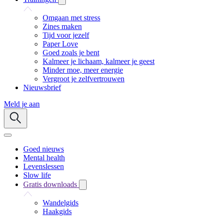
Omgaan met stress
Zines maken
Tijd voor jezelf
Paper Love
Goed zoals je bent
Kalmeer je lichaam, kalmeer je geest
Minder moe, meer energie
Vergroot je zelfvertrouwen
Nieuwsbrief
Meld je aan
Goed nieuws
Mental health
Levenslessen
Slow life
Gratis downloads
Wandelgids
Haakgids