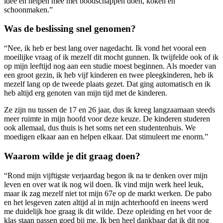
idee en helpen mee met boodschappen doen, koken en
schoonmaken.”
Was de beslissing snel genomen?
“Nee, ik heb er best lang over nagedacht. Ik vond het vooral een
moeilijke vraag of ik mezelf dit mocht gunnen. Ik twijfelde ook of ik
op mijn leeftijd nog aan een studie moest beginnen. Als moeder van
een groot gezin, ik heb vijf kinderen en twee pleegkinderen, heb ik
mezelf lang op de tweede plaats gezet. Dat ging automatisch en ik
heb altijd erg genoten van mijn tijd met de kinderen.
Ze zijn nu tussen de 17 en 26 jaar, dus ik kreeg langzaamaan steeds
meer ruimte in mijn hoofd voor deze keuze. De kinderen studeren
ook allemaal, dus thuis is het soms net een studentenhuis. We
moedigen elkaar aan en helpen elkaar. Dat stimuleert me enorm.”
Waarom wilde je dit graag doen?
“Rond mijn vijftigste verjaardag begon ik na te denken over mijn
leven en over wat ik nog wil doen. Ik vind mijn werk heel leuk,
maar ik zag mezelf niet tot mijn 67e op de markt werken. De pabo
en het lesgeven zaten altijd al in mijn achterhoofd en ineens werd
me duidelijk hoe graag ik dit wilde. Deze opleiding en het voor de
klas staan passen goed bij me. Ik ben heel dankbaar dat ik dit nog