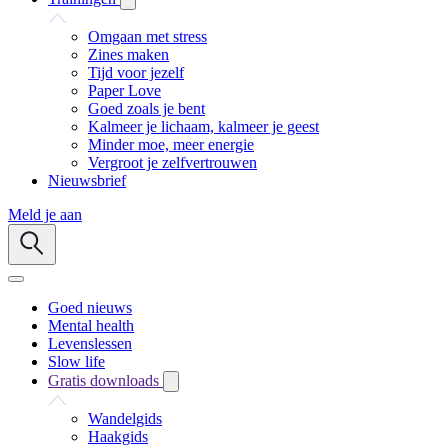
Omgaan met stress
Zines maken
Tijd voor jezelf
Paper Love
Goed zoals je bent
Kalmeer je lichaam, kalmeer je geest
Minder moe, meer energie
Vergroot je zelfvertrouwen
Nieuwsbrief
Meld je aan
Goed nieuws
Mental health
Levenslessen
Slow life
Gratis downloads
Wandelgids
Haakgids