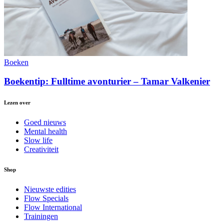
Boeken
Boekentip: Fulltime avonturier – Tamar Valkenier
Lezen over
Goed nieuws
Mental health
Slow life
Creativiteit
Shop
Nieuwste edities
Flow Specials
Flow International
Trainingen