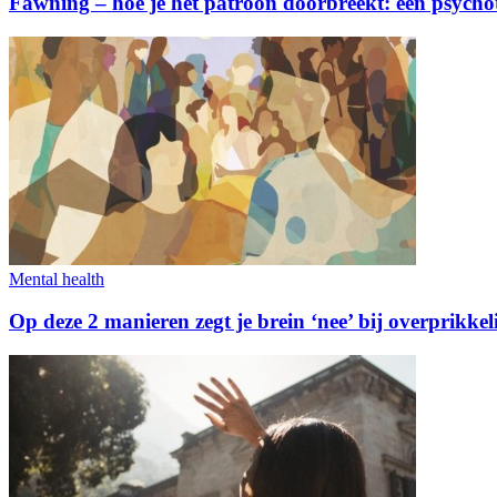
Fawning – hoe je het patroon doorbreekt: een psychot
Mental health
Op deze 2 manieren zegt je brein ‘nee’ bij overprikke