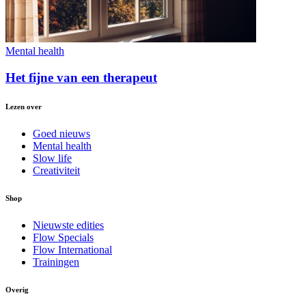
Mental health
Het fijne van een therapeut
Lezen over
Goed nieuws
Mental health
Slow life
Creativiteit
Shop
Nieuwste edities
Flow Specials
Flow International
Trainingen
Overig