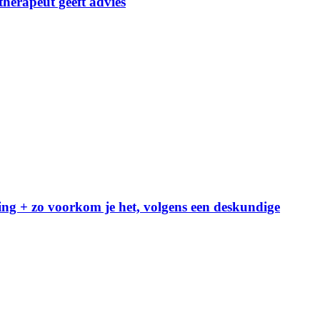
herapeut geeft advies
ling + zo voorkom je het, volgens een deskundige