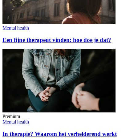
Mental health
Een fijne therapeut vinden: hoe doe je dat?
Premium
Mental health
In therapie? Waarom het verhelderend werkt