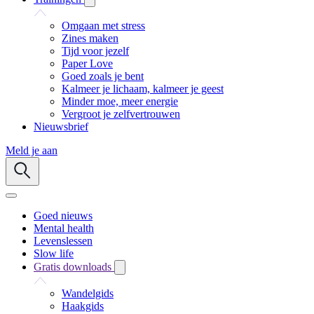
Omgaan met stress
Zines maken
Tijd voor jezelf
Paper Love
Goed zoals je bent
Kalmeer je lichaam, kalmeer je geest
Minder moe, meer energie
Vergroot je zelfvertrouwen
Nieuwsbrief
Meld je aan
Goed nieuws
Mental health
Levenslessen
Slow life
Gratis downloads
Wandelgids
Haakgids