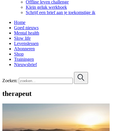
Offline leven challenge
Klein geluk werkboek
Schrijf een brief aan je toekomstige ik
Home
Goed nieuws
Mental health
Slow life
Levenslessen
Abonneren
Shop
Trainingen
Nieuwsbrief
Zoeken:
therapeut