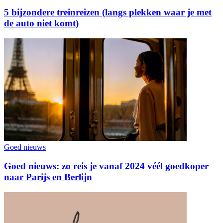
5 bijzondere treinreizen (langs plekken waar je met
de auto niet komt)
Goed nieuws
Goed nieuws: zo reis je vanaf 2024 véél goedkoper
naar Parijs en Berlijn