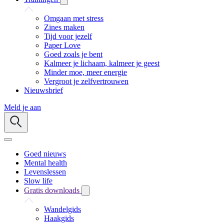
Omgaan met stress
Zines maken
Tijd voor jezelf
Paper Love
Goed zoals je bent
Kalmeer je lichaam, kalmeer je geest
Minder moe, meer energie
Vergroot je zelfvertrouwen
Nieuwsbrief
Meld je aan
Goed nieuws
Mental health
Levenslessen
Slow life
Gratis downloads
Wandelgids
Haakgids