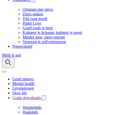
Omgaan met stress
Zines maken
Tijd voor jezelf
Paper Love
Goed zoals je bent
Kalmeer je lichaam, kalmeer je geest
Minder moe, meer energie
Vergroot je zelfvertrouwen
Nieuwsbrief
Meld je aan
Goed nieuws
Mental health
Levenslessen
Slow life
Gratis downloads
Wandelgids
Haakgids