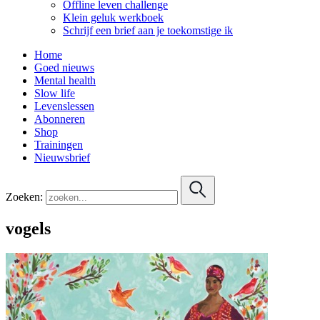
Offline leven challenge
Klein geluk werkboek
Schrijf een brief aan je toekomstige ik
Home
Goed nieuws
Mental health
Slow life
Levenslessen
Abonneren
Shop
Trainingen
Nieuwsbrief
Zoeken:
vogels