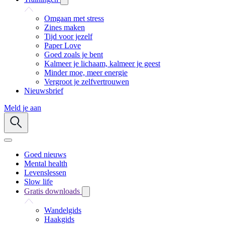
Omgaan met stress
Zines maken
Tijd voor jezelf
Paper Love
Goed zoals je bent
Kalmeer je lichaam, kalmeer je geest
Minder moe, meer energie
Vergroot je zelfvertrouwen
Nieuwsbrief
Meld je aan
Goed nieuws
Mental health
Levenslessen
Slow life
Gratis downloads
Wandelgids
Haakgids