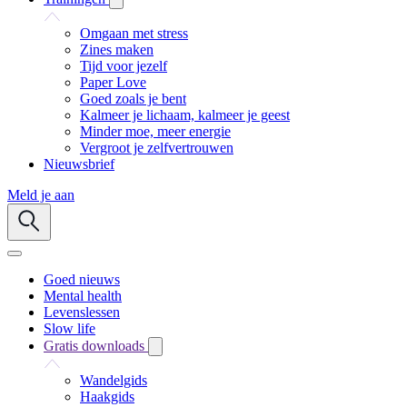
Omgaan met stress
Zines maken
Tijd voor jezelf
Paper Love
Goed zoals je bent
Kalmeer je lichaam, kalmeer je geest
Minder moe, meer energie
Vergroot je zelfvertrouwen
Nieuwsbrief
Meld je aan
Goed nieuws
Mental health
Levenslessen
Slow life
Gratis downloads
Wandelgids
Haakgids