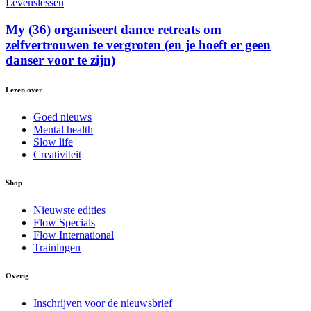
Levenslessen
My (36) organiseert dance retreats om
zelfvertrouwen te vergroten (en je hoeft er geen
danser voor te zijn)
Lezen over
Goed nieuws
Mental health
Slow life
Creativiteit
Shop
Nieuwste edities
Flow Specials
Flow International
Trainingen
Overig
Inschrijven voor de nieuwsbrief