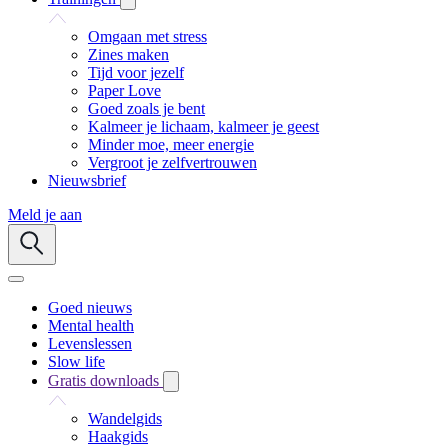
Omgaan met stress
Zines maken
Tijd voor jezelf
Paper Love
Goed zoals je bent
Kalmeer je lichaam, kalmeer je geest
Minder moe, meer energie
Vergroot je zelfvertrouwen
Nieuwsbrief
Meld je aan
Goed nieuws
Mental health
Levenslessen
Slow life
Gratis downloads
Wandelgids
Haakgids