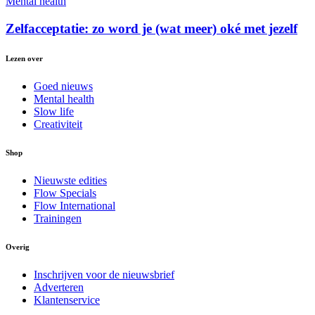
Mental health
Zelfacceptatie: zo word je (wat meer) oké met jezelf
Lezen over
Goed nieuws
Mental health
Slow life
Creativiteit
Shop
Nieuwste edities
Flow Specials
Flow International
Trainingen
Overig
Inschrijven voor de nieuwsbrief
Adverteren
Klantenservice