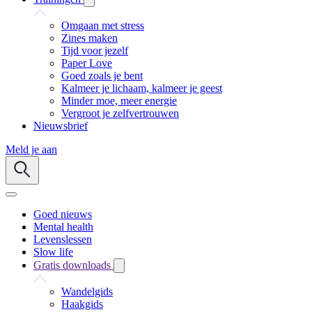
Omgaan met stress
Zines maken
Tijd voor jezelf
Paper Love
Goed zoals je bent
Kalmeer je lichaam, kalmeer je geest
Minder moe, meer energie
Vergroot je zelfvertrouwen
Nieuwsbrief
Meld je aan
Goed nieuws
Mental health
Levenslessen
Slow life
Gratis downloads
Wandelgids
Haakgids