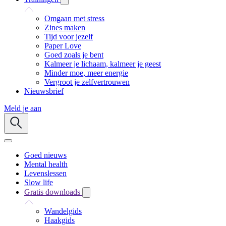
Omgaan met stress
Zines maken
Tijd voor jezelf
Paper Love
Goed zoals je bent
Kalmeer je lichaam, kalmeer je geest
Minder moe, meer energie
Vergroot je zelfvertrouwen
Nieuwsbrief
Meld je aan
Goed nieuws
Mental health
Levenslessen
Slow life
Gratis downloads
Wandelgids
Haakgids