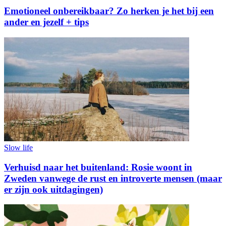
Emotioneel onbereikbaar? Zo herken je het bij een
ander en jezelf + tips
Slow life
Verhuisd naar het buitenland: Rosie woont in
Zweden vanwege de rust en introverte mensen (maar
er zijn ook uitdagingen)