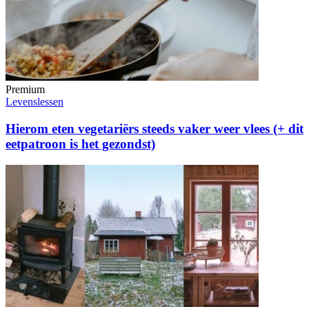
Premium
Levenslessen
Hierom eten vegetariërs steeds vaker weer vlees (+ dit
eetpatroon is het gezondst)