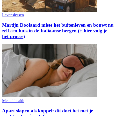
Levenslessen
Martijn Doolaard miste het buitenleven en bouwt nu
zelf een huis in de Italiaanse bergen (+ hier volg je
het proces)
Mental health
Apart slapen als koppel: dit doet het met je