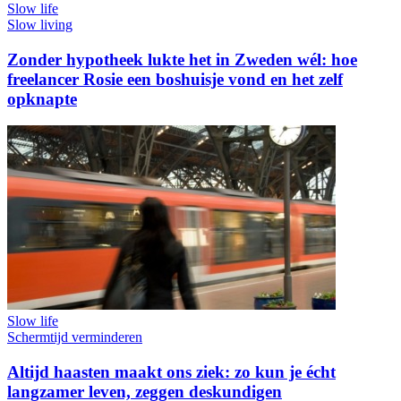
Slow life
Slow living
Zonder hypotheek lukte het in Zweden wél: hoe
freelancer Rosie een boshuisje vond en het zelf
opknapte
Slow life
Schermtijd verminderen
Altijd haasten maakt ons ziek: zo kun je écht
langzamer leven, zeggen deskundigen