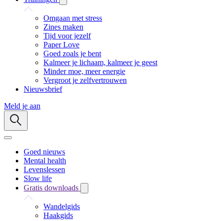
Omgaan met stress
Zines maken
Tijd voor jezelf
Paper Love
Goed zoals je bent
Kalmeer je lichaam, kalmeer je geest
Minder moe, meer energie
Vergroot je zelfvertrouwen
Nieuwsbrief
Meld je aan
Goed nieuws
Mental health
Levenslessen
Slow life
Gratis downloads
Wandelgids
Haakgids