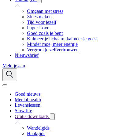
Omgaan met stress
Zines maken
Tijd voor jezelf
Paper Love
Goed zoals je bent
Kalmeer je lichaam, kalmeer je geest
Minder moe, meer energie
Vergroot je zelfvertrouwen
Nieuwsbrief
Meld je aan
Goed nieuws
Mental health
Levenslessen
Slow life
Gratis downloads
Wandelgids
Haakgids