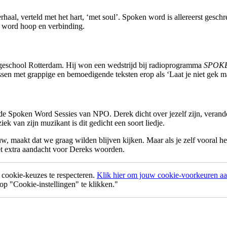
haal, verteld met het hart, ‘met soul’. Spoken word is allereerst gesch
en word hoop en verbinding.
geschool Rotterdam. Hij won een wedstrijd bij radioprogramma
SPOK
ssen met grappige en bemoedigende teksten erop als ‘Laat je niet gek m
de Spoken Word Sessies van NPO. Derek dicht over jezelf zijn, veran
ek van zijn muzikant is dit gedicht een soort liedje.
, maakt dat we graag wilden blijven kijken. Maar als je zelf vooral he
et extra aandacht voor Dereks woorden.
ookie-keuzes te respecteren.
Klik hier om jouw cookie-voorkeuren aan
p "Cookie-instellingen" te klikken."