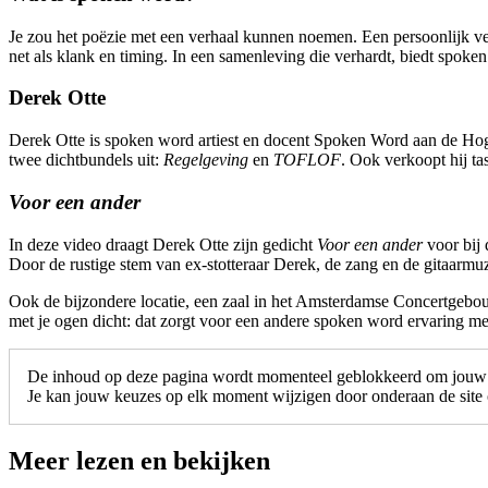
Je zou het poëzie met een verhaal kunnen noemen. Een persoonlijk ver
net als klank en timing. In een samenleving die verhardt, biedt spok
Derek Otte
Derek Otte is spoken word artiest en docent Spoken Word aan de Ho
twee dichtbundels uit:
Regelgeving
en
TOFLOF
. Ook verkoopt hij ta
Voor een ander
In deze video draagt Derek Otte zijn gedicht
Voor een ander
voor bij 
Door de rustige stem van ex-stotteraar Derek, de zang en de gitaarmuzi
Ook de bijzondere locatie, een zaal in het Amsterdamse Concertgebouw
met je ogen dicht: dat zorgt voor een andere spoken word ervaring m
De inhoud op deze pagina wordt momenteel geblokkeerd om jouw c
Je kan jouw keuzes op elk moment wijzigen door onderaan de site o
Meer lezen en bekijken