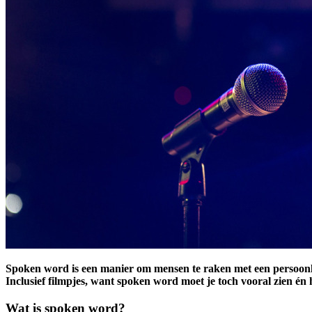
S
poken word is een
manier om mensen te raken met een persoonl
Inclusief filmpjes, want spoken word moet je toch vooral zien én
Wat is spoken word?