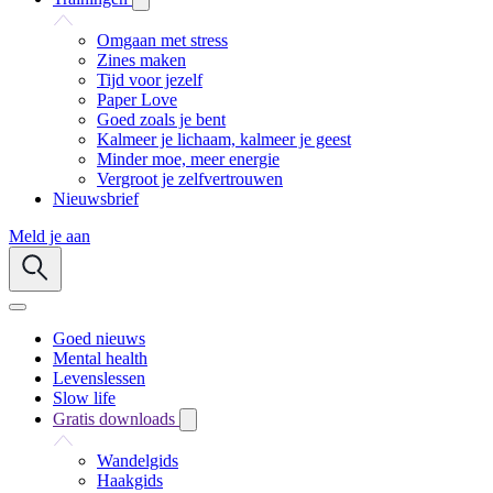
Omgaan met stress
Zines maken
Tijd voor jezelf
Paper Love
Goed zoals je bent
Kalmeer je lichaam, kalmeer je geest
Minder moe, meer energie
Vergroot je zelfvertrouwen
Nieuwsbrief
Meld je aan
Goed nieuws
Mental health
Levenslessen
Slow life
Gratis downloads
Wandelgids
Haakgids