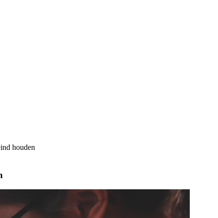
reind houden
n