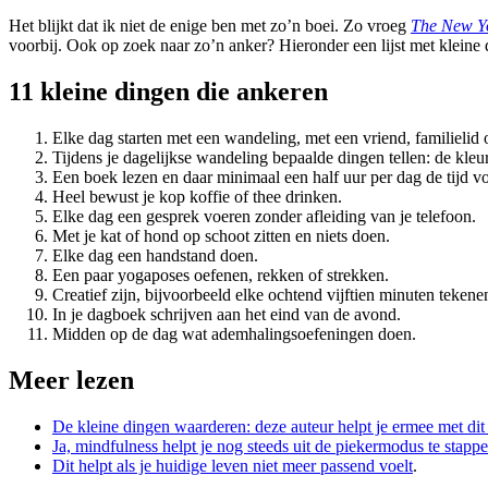
Het blijkt dat ik niet de enige ben met zo’n boei. Zo vroeg
The New Y
voorbij. Ook op zoek naar zo’n anker? Hieronder een lijst met kleine 
11 kleine dingen die ankeren
Elke dag starten met een wandeling, met een vriend, familielid o
Tijdens je dagelijkse wandeling bepaalde dingen tellen: de kleur
Een boek lezen en daar minimaal een half uur per dag de tijd 
Heel bewust je kop koffie of thee drinken.
Elke dag een gesprek voeren zonder afleiding van je telefoon.
Met je kat of hond op schoot zitten en niets doen.
Elke dag een handstand doen.
Een paar yogaposes oefenen, rekken of strekken.
Creatief zijn, bijvoorbeeld elke ochtend vijftien minuten tekene
In je dagboek schrijven aan het eind van de avond.
Midden op de dag wat ademhalingsoefeningen doen.
Meer lezen
De kleine dingen waarderen: deze auteur helpt je ermee met dit
Ja, mindfulness helpt je nog steeds uit de piekermodus te stapp
Dit helpt als je huidige leven niet meer passend voelt
.