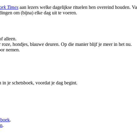
ork Times
aan lezers welke dagelijkse rituelen hen overeind houden. V
dingen om (bijna) elke dag uit te voeren.
f alleen.
 roze, hondjes, blauwe deuren. Op die manier blijf je meer in het nu.
voor nemen.
n in je schetsboek, voordat je dag begint.
 boek
.
en
.