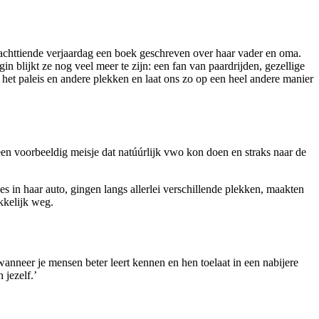
n achttiende verjaardag een boek geschreven over haar vader en oma.
 blijkt ze nog veel meer te zijn: een fan van paardrijden, gezellige
an het paleis en andere plekken en laat ons zo op een heel andere manier
 een voorbeeldig meisje dat natúúrlijk vwo kon doen en straks naar de
es in haar auto, gingen langs allerlei verschillende plekken, maakten
kkelijk weg.
 wanneer je mensen beter leert kennen en hen toelaat in een nabijere
 jezelf.’