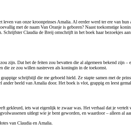
 het leven van onze kroonprinses Amalia. Al eerder werd ter ere van hu
 toevallig met de naam Van Oranje is geboren? Naast toekomstige koningin
in. Schrijfster Claudia de Breij omschrijft in het boek haar bezoekjes a
 zou zijn. Dat het de feiten zou bevatten die al algemeen bekend zijn –
n die ze zou willen nastreven als koningin in de toekomst.
 grappige schrijfstijl die me geboeid hield. Ze stapte samen met de prins
el ander beeld van Amalia door. Het boek is vlot, grappig en leest gema
eft gekleurd, iets wat eigenlijk te zwaar was. Het verhaal dat je vertelt
gvolwassenen uitlegt wie je bent geworden, en waardoor – alleen al aan
dotes van Claudia en Amalia.