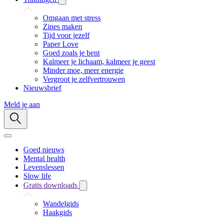
Omgaan met stress
Zines maken
Tijd voor jezelf
Paper Love
Goed zoals je bent
Kalmeer je lichaam, kalmeer je geest
Minder moe, meer energie
Vergroot je zelfvertrouwen
Nieuwsbrief
Meld je aan
Goed nieuws
Mental health
Levenslessen
Slow life
Gratis downloads
Wandelgids
Haakgids