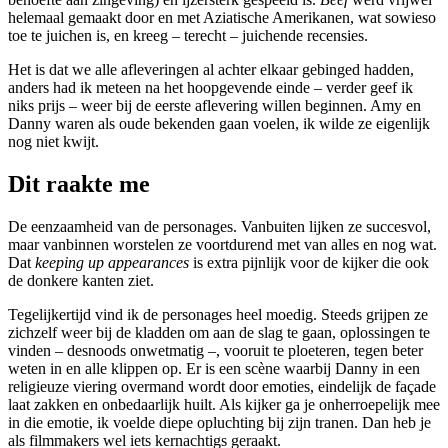
helemaal gemaakt door en met Aziatische Amerikanen, wat sowieso
toe te juichen is, en kreeg – terecht – juichende recensies.
Het is dat we alle afleveringen al achter elkaar gebinged hadden,
anders had ik meteen na het hoopgevende einde – verder geef ik
niks prijs – weer bij de eerste aflevering willen beginnen. Amy en
Danny waren als oude bekenden gaan voelen, ik wilde ze eigenlijk
nog niet kwijt.
Dit raakte me
De eenzaamheid van de personages. Vanbuiten lijken ze succesvol,
maar vanbinnen worstelen ze voortdurend met van alles en nog wat.
Dat
keeping up appearances
is extra pijnlijk voor de kijker die ook
de donkere kanten ziet.
Tegelijkertijd vind ik de personages heel moedig. Steeds grijpen ze
zichzelf weer bij de kladden om aan de slag te gaan, oplossingen te
vinden – desnoods onwetmatig –, vooruit te ploeteren, tegen beter
weten in en alle klippen op. Er is een scène waarbij Danny in een
religieuze viering overmand wordt door emoties, eindelijk de façade
laat zakken en onbedaarlijk huilt. Als kijker ga je onherroepelijk mee
in die emotie, ik voelde diepe opluchting bij zijn tranen. Dan heb je
als filmmakers wel iets kernachtigs geraakt.