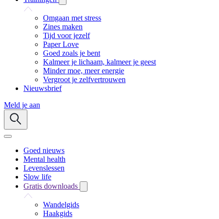
Omgaan met stress
Zines maken
Tijd voor jezelf
Paper Love
Goed zoals je bent
Kalmeer je lichaam, kalmeer je geest
Minder moe, meer energie
Vergroot je zelfvertrouwen
Nieuwsbrief
Meld je aan
Goed nieuws
Mental health
Levenslessen
Slow life
Gratis downloads
Wandelgids
Haakgids