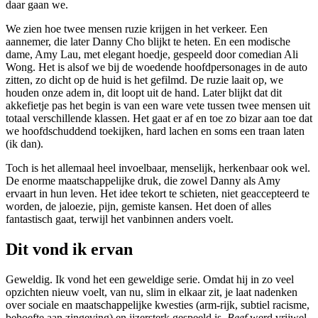
daar gaan we.
We zien hoe twee mensen ruzie krijgen in het verkeer. Een
aannemer, die later Danny Cho blijkt te heten. En een modische
dame, Amy Lau, met elegant hoedje, gespeeld door comedian Ali
Wong. Het is alsof we bij de woedende hoofdpersonages in de auto
zitten, zo dicht op de huid is het gefilmd. De ruzie laait op, we
houden onze adem in, dit loopt uit de hand. Later blijkt dat dit
akkefietje pas het begin is van een ware vete tussen twee mensen uit
totaal verschillende klassen. Het gaat er af en toe zo bizar aan toe dat
we hoofdschuddend toekijken, hard lachen en soms een traan laten
(ik dan).
Toch is het allemaal heel invoelbaar, menselijk, herkenbaar ook wel.
De enorme maatschappelijke druk, die zowel Danny als Amy
ervaart in hun leven. Het idee tekort te schieten, niet geaccepteerd te
worden, de jaloezie, pijn, gemiste kansen. Het doen of alles
fantastisch gaat, terwijl het vanbinnen anders voelt.
Dit vond ik ervan
Geweldig. Ik vond het een geweldige serie. Omdat hij in zo veel
opzichten nieuw voelt, van nu, slim in elkaar zit, je laat nadenken
over sociale en maatschappelijke kwesties (arm-rijk, subtiel racisme,
behoefte aan zingeving) en ijzersterk gespeeld is.
Beef
werd vrijwel