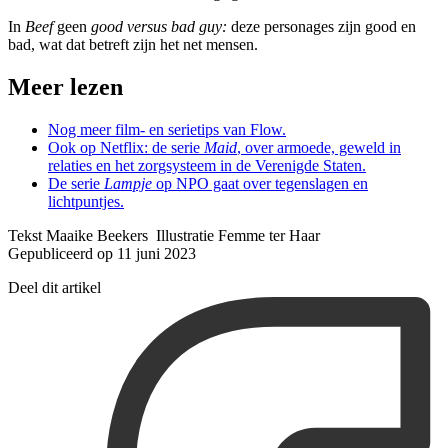
In
Beef
geen
good versus bad guy:
deze personages zijn good en
bad, wat dat betreft zijn het net mensen.
Meer lezen
Nog meer film- en serietips van Flow.
Ook op Netflix: de serie
Maid
, over armoede, geweld in
relaties en het zorgsysteem in de Verenigde Staten.
De serie
Lampje
op NPO gaat over tegenslagen en
lichtpuntjes.
Tekst Maaike Beekers Illustratie Femme ter Haar
Gepubliceerd op 11 juni 2023
Deel dit artikel