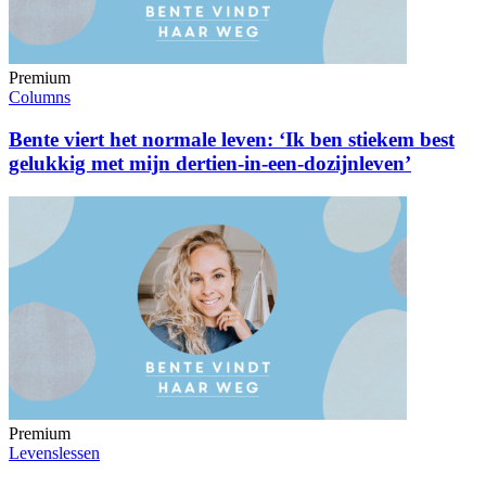
Premium
Columns
Bente viert het normale leven: ‘Ik ben stiekem best
gelukkig met mijn dertien-in-een-dozijnleven’
Premium
Levenslessen