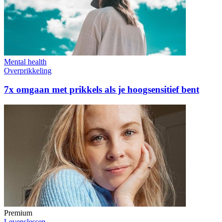
Mental health
Overprikkeling
7x omgaan met prikkels als je hoogsensitief bent
Premium
Levenslessen