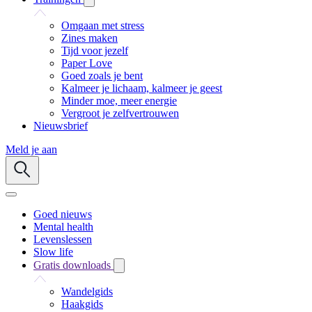
Omgaan met stress
Zines maken
Tijd voor jezelf
Paper Love
Goed zoals je bent
Kalmeer je lichaam, kalmeer je geest
Minder moe, meer energie
Vergroot je zelfvertrouwen
Nieuwsbrief
Meld je aan
Goed nieuws
Mental health
Levenslessen
Slow life
Gratis downloads
Wandelgids
Haakgids