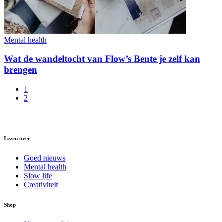
Mental health
Wat de wandeltocht van Flow’s Bente je zelf kan
brengen
1
2
Lezen over
Goed nieuws
Mental health
Slow life
Creativiteit
Shop