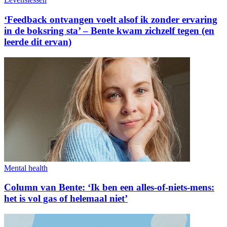
‘Feedback ontvangen voelt alsof ik zonder ervaring
in de boksring sta’ – Bente kwam zichzelf tegen (en
leerde dit ervan)
Mental health
Column van Bente: ‘Ik ben een alles-of-niets-mens:
het is vol gas of helemaal niet’