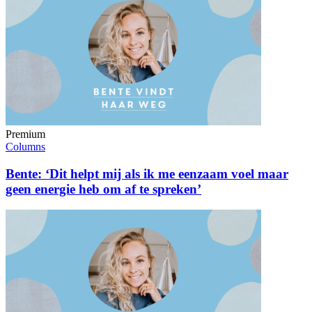
Premium
Columns
Bente: ‘Dit helpt mij als ik me eenzaam voel maar
geen energie heb om af te spreken’