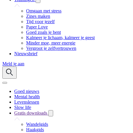
Omgaan met stress
Zines maken
Tijd voor jezelf
Paper Love
Goed zoals je bent
Kalmeer je lichaam, kalmeer je geest
Minder moe, meer energie
Vergroot je zelfvertrouwen
Nieuwsbrief
Meld je aan
Goed nieuws
Mental health
Levenslessen
Slow life
Gratis downloads
Wandelgids
Haakgids