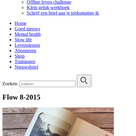
Offline leven challenge
Klein geluk werkboek
Schrijf een brief aan je toekomstige ik
Home
Goed nieuws
Mental health
Slow life
Levenslessen
Abonneren
Shop
Trainingen
Nieuwsbrief
Zoeken:
Flow 8-2015