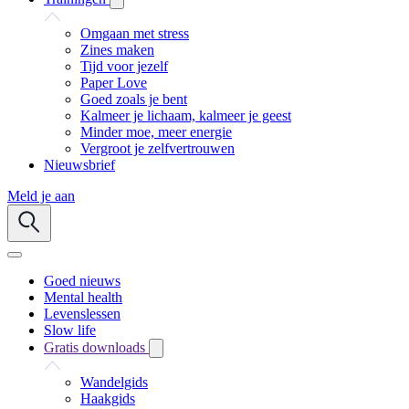
Omgaan met stress
Zines maken
Tijd voor jezelf
Paper Love
Goed zoals je bent
Kalmeer je lichaam, kalmeer je geest
Minder moe, meer energie
Vergroot je zelfvertrouwen
Nieuwsbrief
Meld je aan
Goed nieuws
Mental health
Levenslessen
Slow life
Gratis downloads
Wandelgids
Haakgids