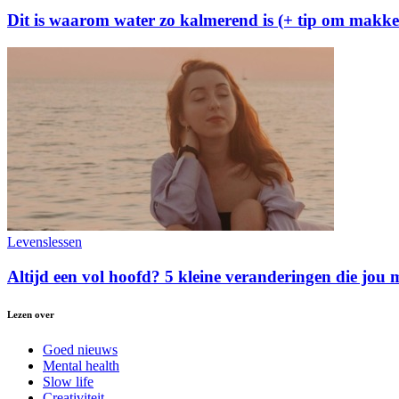
Dit is waarom water zo kalmerend is (+ tip om makke
Levenslessen
Altijd een vol hoofd? 5 kleine veranderingen die jou 
Lezen over
Goed nieuws
Mental health
Slow life
Creativiteit