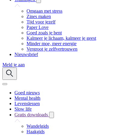
Omgaan met stress
Zines maken
Tijd voor jezelf
Paper Love
Goed zoals je bent
Kalmeer je lichaam, kalmeer je geest
Minder moe, meer energie
Vergroot je zelfvertrouwen
Nieuwsbrief
Meld je aan
Goed nieuws
Mental health
Levenslessen
Slow life
Gratis downloads
Wandelgids
Haakgids