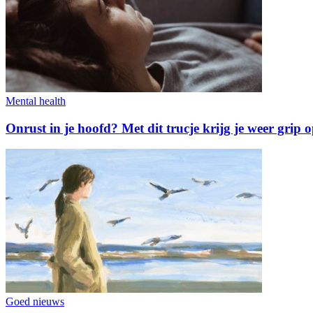
Mental health
Onrust in je hoofd? Met dit trucje krijg je weer grip 
Goed nieuws