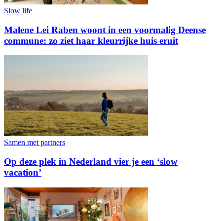
Slow life
Malene Lei Raben woont in een voormalig Deense
commune: zo ziet haar kleurrijke huis eruit
Samen met partners
Op deze plek in Nederland vier je een ‘slow
vacation’