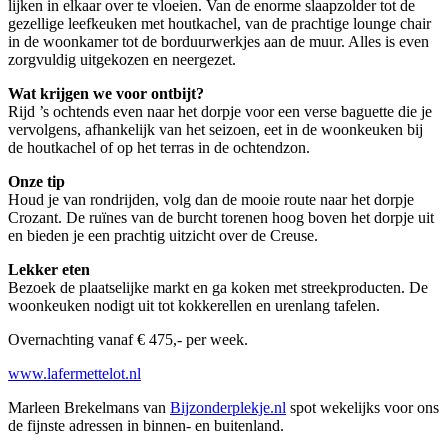
lijken in elkaar over te vloeien. Van de enorme slaapzolder tot de
gezellige leefkeuken met houtkachel, van de prachtige lounge chair
in de woonkamer tot de borduurwerkjes aan de muur. Alles is even
zorgvuldig uitgekozen en neergezet.
Wat krijgen we voor ontbijt?
Rijd ’s ochtends even naar het dorpje voor een verse baguette die je
vervolgens, afhankelijk van het seizoen, eet in de woonkeuken bij
de houtkachel of op het terras in de ochtendzon.
Onze tip
Houd je van rondrijden, volg dan de mooie route naar het dorpje
Crozant. De ruïnes van de burcht torenen hoog boven het dorpje uit
en bieden je een prachtig uitzicht over de Creuse.
Lekker eten
Bezoek de plaatselijke markt en ga koken met streekproducten. De
woonkeuken nodigt uit tot kokkerellen en urenlang tafelen.
Overnachting vanaf € 475,- per week.
www.lafermettelot.nl
Marleen Brekelmans van
Bijzonderplekje.nl
spot wekelijks voor ons
de fijnste adressen in binnen- en buitenland.