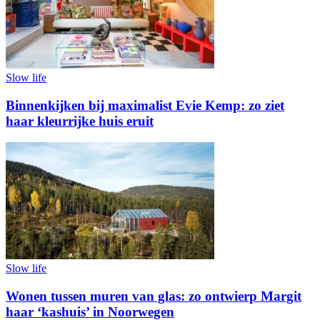
Slow life
Binnenkijken bij maximalist Evie Kemp: zo ziet
haar kleurrijke huis eruit
Slow life
Wonen tussen muren van glas: zo ontwierp Margit
haar ‘kashuis’ in Noorwegen