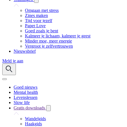
Omgaan met stress
Zines maken
Tijd voor jezelf
Paper Love
Goed zoals je bent
Kalmeer je lichaam, kalmeer je geest
Minder moe, meer energie
Vergroot je zelfvertrouwen
Nieuwsbrief
Meld je aan
Goed nieuws
Mental health
Levenslessen
Slow life
Gratis downloads
Wandelgids
Haakgids