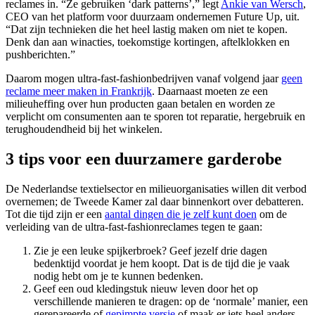
reclames in. “Ze gebruiken ‘dark patterns’,” legt
Ankie van Wersch
,
CEO van het platform voor duurzaam ondernemen Future Up, uit.
“Dat zijn technieken die het heel lastig maken om niet te kopen.
Denk dan aan winacties, toekomstige kortingen, aftelklokken en
pushberichten.”
Daarom mogen ultra-fast-fashionbedrijven vanaf volgend jaar
geen
reclame meer maken in Frankrijk
. Daarnaast moeten ze een
milieuheffing over hun producten gaan betalen en worden ze
verplicht om consumenten aan te sporen tot reparatie, hergebruik en
terughoudendheid bij het winkelen.
3 tips voor een duurzamere garderobe
De Nederlandse textielsector en milieuorganisaties willen dit verbod
overnemen; de Tweede Kamer zal daar binnenkort over debatteren.
Tot die tijd zijn er een
aantal dingen die je zelf kunt doen
om de
verleiding van de ultra-fast-fashionreclames tegen te gaan:
Zie je een leuke spijkerbroek? Geef jezelf drie dagen
bedenktijd voordat je hem koopt. Dat is de tijd die je vaak
nodig hebt om je te kunnen bedenken.
Geef een oud kledingstuk nieuw leven door het op
verschillende manieren te dragen: op de ‘normale’ manier, een
gerepareerde of
gepimpte versie
of maak er iets heel anders