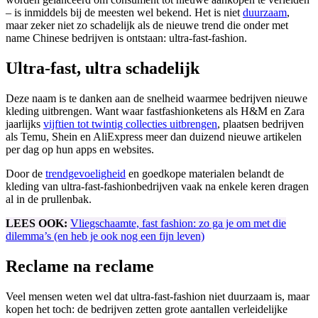
– is inmiddels bij de meesten wel bekend. Het is niet
duurzaam
,
maar zeker niet zo schadelijk als de nieuwe trend die onder met
name Chinese bedrijven is ontstaan: ultra-fast-fashion.
Ultra-fast, ultra schadelijk
Deze naam is te danken aan de snelheid waarmee bedrijven nieuwe
kleding uitbrengen. Want waar fastfashionketens als H&M en Zara
jaarlijks
vijftien tot twintig collecties uitbrengen
, plaatsen bedrijven
als Temu, Shein en AliExpress meer dan duizend nieuwe artikelen
per dag op hun apps en websites.
Door de
trendgevoeligheid
en goedkope materialen belandt de
kleding van ultra-fast-fashionbedrijven vaak na enkele keren dragen
al in de prullenbak.
LEES OOK:
Vliegschaamte, fast fashion: zo ga je om met die
dilemma’s (en heb je ook nog een fijn leven)
Reclame na reclame
Veel mensen weten wel dat ultra-fast-fashion niet duurzaam is, maar
kopen het toch: de bedrijven zetten grote aantallen verleidelijke