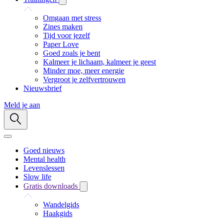
Omgaan met stress
Zines maken
Tijd voor jezelf
Paper Love
Goed zoals je bent
Kalmeer je lichaam, kalmeer je geest
Minder moe, meer energie
Vergroot je zelfvertrouwen
Nieuwsbrief
Meld je aan
Goed nieuws
Mental health
Levenslessen
Slow life
Gratis downloads
Wandelgids
Haakgids