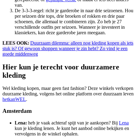
van.
De 3-3-3-regel: richt je garderobe in naar drie seizoenen. Hou
per seizoen drie tops, drie broeken of rokken en drie paar
schoenen, die allemaal te combineren zijn. Zo heb je 27
verschillende outfits per seizoen. Wanneer je investeert in
klassiekers, kan deze garderobe jaren meegaan.
LEES OOK:
Duurzaam dilemma: alleen nog kleding kopen als iets
stuk is? Of gewoon shoppen wanneer je zin hebt? Zo vind je een
goede middenweg
Hier kun je terecht voor duurzamere
kleding
Wel kleding kopen, maar geen fast fashion? Deze winkels verkopen
duurzame kleding, volgens het online platform over duurzaam leven
hetkanWEL
.
Amsterdam
Lena:
heb je vaak achteraf spijt van je aankopen? Bij
Lena
kun je kleding lenen. Je kunt het aanbod online bekijken en
vervolgens in de winkel ophalen.