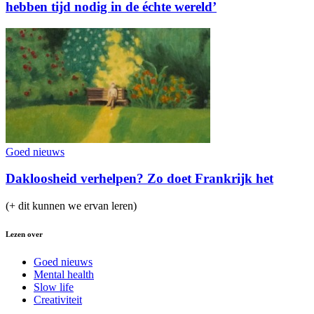
hebben tijd nodig in de échte wereld’
Goed nieuws
Dakloosheid verhelpen? Zo doet Frankrijk het
(+ dit kunnen we ervan leren)
Lezen over
Goed nieuws
Mental health
Slow life
Creativiteit