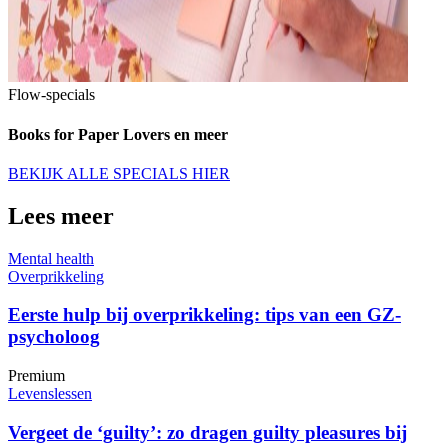
Flow-specials
Books for Paper Lovers en meer
BEKIJK ALLE SPECIALS HIER
Lees meer
Mental health
Overprikkeling
Eerste hulp bij overprikkeling: tips van een GZ-
psycholoog
Premium
Levenslessen
Vergeet de ‘guilty’: zo dragen guilty pleasures bij