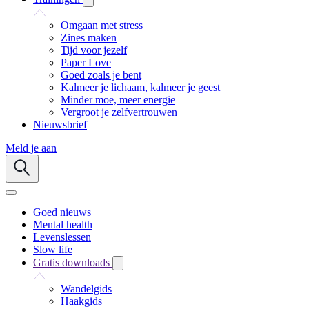
Omgaan met stress
Zines maken
Tijd voor jezelf
Paper Love
Goed zoals je bent
Kalmeer je lichaam, kalmeer je geest
Minder moe, meer energie
Vergroot je zelfvertrouwen
Nieuwsbrief
Meld je aan
Goed nieuws
Mental health
Levenslessen
Slow life
Gratis downloads
Wandelgids
Haakgids