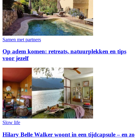
Samen met partners
Op adem komen: retreats, natuurplekken en tips
voor jezelf
Slow life
Hilary Belle Walker woont in een tijdcapsule – en zo