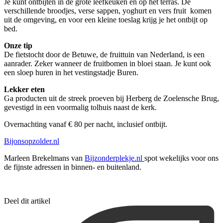
Je kunt ontbijten in de grote leefkeuken en op het terras. De
verschillende broodjes, verse sappen, yoghurt en vers fruit komen
uit de omgeving, en voor een kleine toeslag krijg je het ontbijt op
bed.
Onze tip
De fietstocht door de Betuwe, de fruittuin van Nederland, is een
aanrader. Zeker wanneer de fruitbomen in bloei staan. Je kunt ook
een sloep huren in het vestingstadje Buren.
Lekker eten
Ga producten uit de streek proeven bij Herberg de Zoelensche Brug,
gevestigd in een voormalig tolhuis naast de kerk.
Overnachting vanaf € 80 per nacht, inclusief ontbijt.
Bijonsopzolder.nl
Marleen Brekelmans van
Bijzonderplekje.nl
spot wekelijks voor ons
de fijnste adressen in binnen- en buitenland.
Deel dit artikel