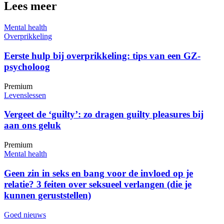
Lees meer
Mental health
Overprikkeling
Eerste hulp bij overprikkeling: tips van een GZ-
psycholoog
Premium
Levenslessen
Vergeet de ‘guilty’: zo dragen guilty pleasures bij
aan ons geluk
Premium
Mental health
Geen zin in seks en bang voor de invloed op je
relatie? 3 feiten over seksueel verlangen (die je
kunnen geruststellen)
Goed nieuws