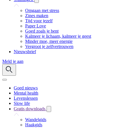
Omgaan met stress
Zines maken
Tijd voor jezelf
Paper Love
Goed zoals je bent
Kalmeer je lichaam, kalmeer je geest
Minder moe, meer energie
Vergroot je zelfvertrouwen
Nieuwsbrief
Meld je aan
Goed nieuws
Mental health
Levenslessen
Slow life
Gratis downloads
Wandelgids
Haakgids