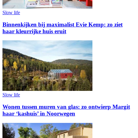
Slow life
Binnenkijken bij maximalist Evie Kemp: zo ziet
haar kleurrijke huis eruit
Slow life
Wonen tussen muren van glas: zo ontwierp Margit
haar ‘kashuis’ in Noorwegen