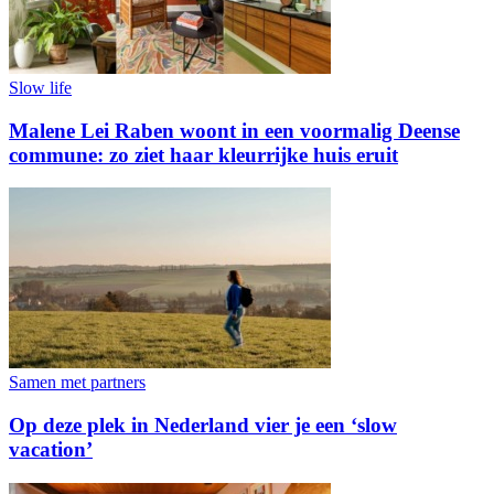
Slow life
Malene Lei Raben woont in een voormalig Deense
commune: zo ziet haar kleurrijke huis eruit
Samen met partners
Op deze plek in Nederland vier je een ‘slow
vacation’