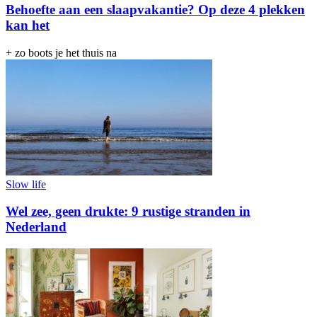
Behoefte aan een slaapvakantie? Op deze 4 plekken
kan het
+ zo boots je het thuis na
Slow life
Wel zee, geen drukte: 9 rustige stranden in
Nederland