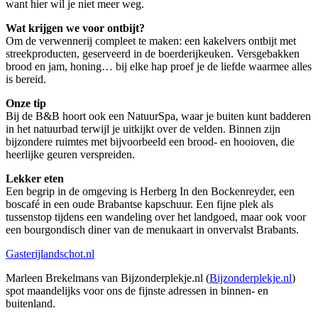
want hier wil je niet meer weg.
Wat krijgen we voor ontbijt?
Om de verwennerij compleet te maken: een kakelvers ontbijt met
streekproducten, geserveerd in de boerderijkeuken. Versgebakken
brood en jam, honing… bij elke hap proef je de liefde waarmee alles
is bereid.
Onze tip
Bij de B&B hoort ook een NatuurSpa, waar je buiten kunt badderen
in het natuurbad terwijl je uitkijkt over de velden. Binnen zijn
bijzondere ruimtes met bijvoorbeeld een brood- en hooioven, die
heerlijke geuren verspreiden.
Lekker eten
Een begrip in de omgeving is Herberg In den Bockenreyder, een
boscafé in een oude Brabantse kapschuur. Een fijne plek als
tussenstop tijdens een wandeling over het landgoed, maar ook voor
een bourgondisch diner van de menukaart in onvervalst Brabants.
Gasterijlandschot.nl
Marleen Brekelmans van Bijzonderplekje.nl (
Bijzonderplekje.nl
)
spot maandelijks voor ons de fijnste adressen in binnen- en
buitenland.