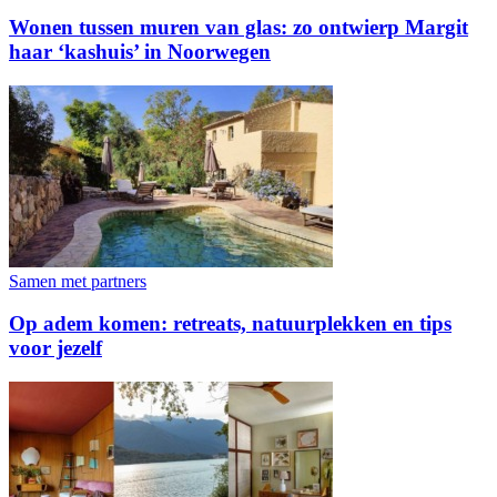
Wonen tussen muren van glas: zo ontwierp Margit
haar ‘kashuis’ in Noorwegen
Samen met partners
Op adem komen: retreats, natuurplekken en tips
voor jezelf