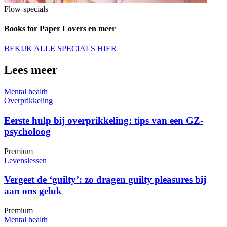
Flow-specials
Books for Paper Lovers en meer
BEKIJK ALLE SPECIALS HIER
Lees meer
Mental health
Overprikkeling
Eerste hulp bij overprikkeling: tips van een GZ-
psycholoog
Premium
Levenslessen
Vergeet de ‘guilty’: zo dragen guilty pleasures bij
aan ons geluk
Premium
Mental health