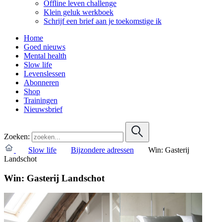
Offline leven challenge
Klein geluk werkboek
Schrijf een brief aan je toekomstige ik
Home
Goed nieuws
Mental health
Slow life
Levenslessen
Abonneren
Shop
Trainingen
Nieuwsbrief
Zoeken:
Slow life
Bijzondere adressen
Win: Gasterij
Landschot
Win: Gasterij Landschot