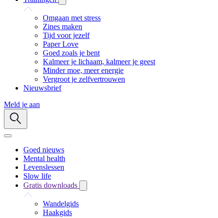
Omgaan met stress
Zines maken
Tijd voor jezelf
Paper Love
Goed zoals je bent
Kalmeer je lichaam, kalmeer je geest
Minder moe, meer energie
Vergroot je zelfvertrouwen
Nieuwsbrief
Meld je aan
Goed nieuws
Mental health
Levenslessen
Slow life
Gratis downloads
Wandelgids
Haakgids