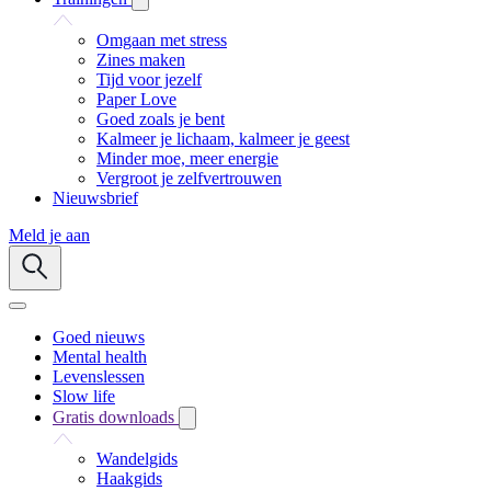
Omgaan met stress
Zines maken
Tijd voor jezelf
Paper Love
Goed zoals je bent
Kalmeer je lichaam, kalmeer je geest
Minder moe, meer energie
Vergroot je zelfvertrouwen
Nieuwsbrief
Meld je aan
Goed nieuws
Mental health
Levenslessen
Slow life
Gratis downloads
Wandelgids
Haakgids