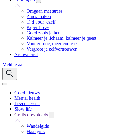
Omgaan met stress
Zines maken
Tijd voor jezelf
Paper Love
Goed zoals je bent
Kalmeer je lichaam, kalmeer je geest
Minder moe, meer energie
Vergroot je zelfvertrouwen
Nieuwsbrief
Meld je aan
Goed nieuws
Mental health
Levenslessen
Slow life
Gratis downloads
Wandelgids
Haakgids