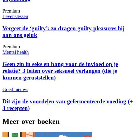
Premium
Levenslessen
Vergeet de ‘guilty’: zo dragen guilty pleasures bij
aan ons geluk
Premium
Mental health
Geen zin in seks en bang voor de invloed op je
relatie? 3 feiten over seksueel verlangen (die je
kunnen geruststellen)
Goed nieuws
Dit zijn de voordelen van gefermenteerde voeding (+
3 recepten)
Meer over boeken