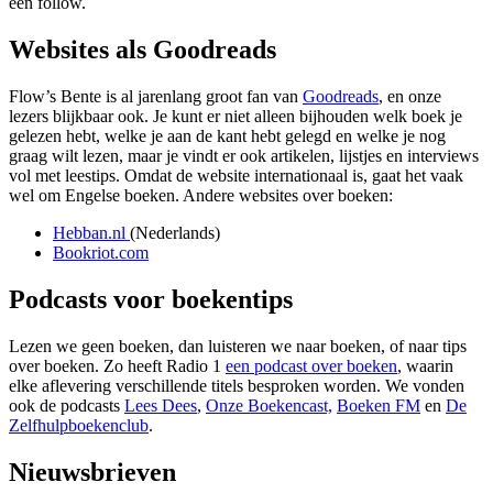
een follow.
Websites als Goodreads
Flow’s Bente is al jarenlang groot fan van
Goodreads
, en onze
lezers blijkbaar ook. Je kunt er niet alleen bijhouden welk boek je
gelezen hebt, welke je aan de kant hebt gelegd en welke je nog
graag wilt lezen, maar je vindt er ook artikelen, lijstjes en interviews
vol met leestips. Omdat de website internationaal is, gaat het vaak
wel om Engelse boeken. Andere websites over boeken:
Hebban.nl
(Nederlands)
Bookriot.com
Podcasts voor boekentips
Lezen we geen boeken, dan luisteren we naar boeken, of naar tips
over boeken. Zo heeft Radio 1
een podcast over boeken
, waarin
elke aflevering verschillende titels besproken worden. We vonden
ook de podcasts
Lees Dees
,
Onze Boekencast,
Boeken FM
en
De
Zelfhulpboekenclub
.
Nieuwsbrieven