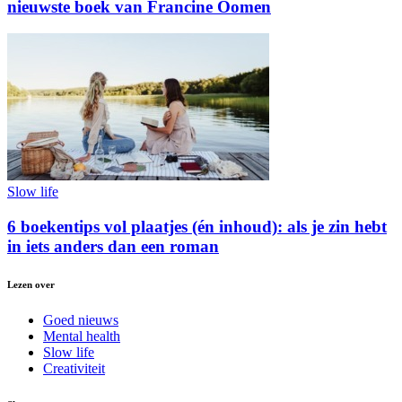
nieuwste boek van Francine Oomen
Slow life
6 boekentips vol plaatjes (én inhoud): als je zin hebt
in iets anders dan een roman
Lezen over
Goed nieuws
Mental health
Slow life
Creativiteit