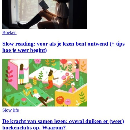
Boeken
Slow reading: voor als je lezen bent ontwend (+ tips
hoe je weer begint)
Slow life
De kracht van samen lezen: overal duiken er (weer)
boekenclubs op. Waarom?