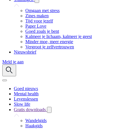
Omgaan met stress
Zines maken
Tijd voor jezelf
Paper Love
Goed zoals je bent
Kalmeer je lichaam, kalmeer je geest
Minder moe, meer energie
Vergroot je zelfvertrouwen
Nieuwsbrief
Meld je aan
Goed nieuws
Mental health
Levenslessen
Slow life
Gratis downloads
Wandelgids
Haakgids