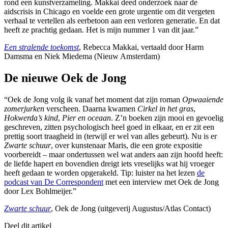
rond een kunstverzameling. Makkai deed onderzoek naar de
aidscrisis in Chicago en voelde een grote urgentie om dit vergeten
verhaal te vertellen als eerbetoon aan een verloren generatie. En dat
heeft ze prachtig gedaan. Het is mijn nummer 1 van dit jaar.”
Een stralende toekomst
, Rebecca Makkai, vertaald door Harm
Damsma en Niek Miedema (Nieuw Amsterdam)
De nieuwe Oek de Jong
“Oek de Jong volg ik vanaf het moment dat zijn roman
Opwaaiende
zomerjurken
verscheen. Daarna kwamen
Cirkel in het gras
,
Hokwerda’s kind
,
Pier en oceaan
. Z’n boeken zijn mooi en gevoelig
geschreven, zitten psychologisch heel goed in elkaar, en er zit een
prettig soort traagheid in (terwijl er wel van alles gebeurt). Nu is er
Zwarte schuur
, over kunstenaar Maris, die een grote expositie
voorbereidt – maar ondertussen wel wat anders aan zijn hoofd heeft:
de liefde hapert en bovendien dreigt iets vreselijks wat hij vroeger
heeft gedaan te worden opgerakeld. Tip: luister na het lezen
de
podcast van De Correspondent
met een interview met Oek de Jong
door Lex Bohlmeijer.”
Zwarte schuur
, Oek de Jong (uitgeverij Augustus/Atlas Contact)
Deel dit artikel