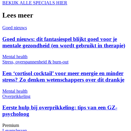
BEKIJK ALLE SPECIALS HIER
Lees meer
Goed nieuws
Goed nieuws: dit fantasiespel blijkt goed voor je
mentale gezondheid (en wordt gebruikt in therapie)
Mental health
Stress, overspannenheid & burn-out
Een ‘cortisol cocktail’ voor meer energie en minder
stress? Zo denken wetenschappers over dit drankje
Mental health
Overprikkeling
Eerste hulp bij overprikkeling: tips van een GZ-
psycholoog
Premium
Levenslessen