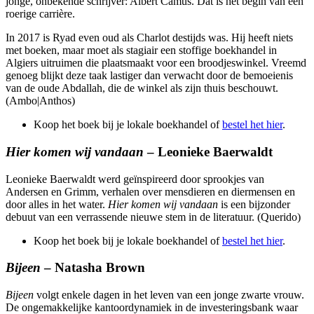
jonge, onbekende schrijver: Albert Camus. Dat is het begin van een
roerige carrière.
In 2017 is Ryad even oud als Charlot destijds was. Hij heeft niets
met boeken, maar moet als stagiair een stoffige boekhandel in
Algiers uitruimen die plaatsmaakt voor een broodjeswinkel. Vreemd
genoeg blijkt deze taak lastiger dan verwacht door de bemoeienis
van de oude Abdallah, die de winkel als zijn thuis beschouwt.
(Ambo|Anthos)
Koop het boek bij je lokale boekhandel of
bestel het hier
.
Hier komen wij vandaan
– Leonieke Baerwaldt
Leonieke Baerwaldt werd geïnspireerd door sprookjes van
Andersen en Grimm, verhalen over mensdieren en diermensen en
door alles in het water.
Hier komen wij vandaan
is een bijzonder
debuut van een verrassende nieuwe stem in de literatuur. (Querido)
Koop het boek bij je lokale boekhandel of
bestel het hier
.
Bijeen
– Natasha Brown
Bijeen
volgt enkele dagen in het leven van een jonge zwarte vrouw.
De ongemakkelijke kantoordynamiek in de investeringsbank waar