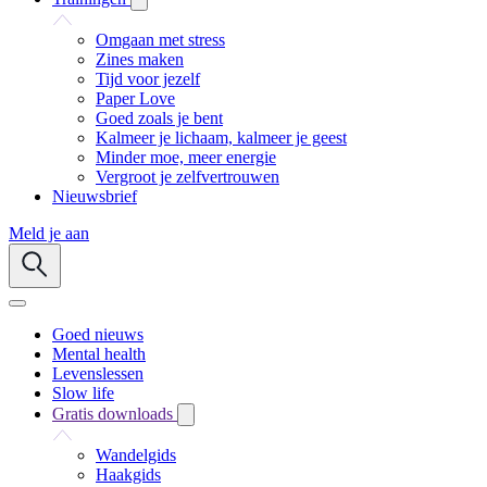
Omgaan met stress
Zines maken
Tijd voor jezelf
Paper Love
Goed zoals je bent
Kalmeer je lichaam, kalmeer je geest
Minder moe, meer energie
Vergroot je zelfvertrouwen
Nieuwsbrief
Meld je aan
Goed nieuws
Mental health
Levenslessen
Slow life
Gratis downloads
Wandelgids
Haakgids