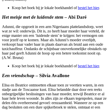
Koop het boek bij je lokale boekhandel of
bestel het hier
.
Het meisje met de luidende stem
– Abi Daré
Adunni, die opgroeit in een arm Nigeriaans plattelandsdorp, weet
wat ze wil: onderwijs. Dit is, zo heeft haar moeder haar verteld, de
enige manier om een ‘luidende stem’ te krijgen: het vermogen om
voor jezelf op te komen. Maar als Adunni’s moeder overlijdt,
verkoopt haar vader haar in plaats daarvan als bruid aan een oude
taxichauffeur. Ondanks de schijnbaar onoverkomelijke obstakels op
haar pad geeft Adunni de hoop op een betere toekomst nooit op.
(A.W. Bruna)
Koop het boek bij je lokale boekhandel of
bestel het hier
.
Een vriendschap
– Silvia Avallone
Elisa en Beatrice ontmoetten elkaar toen ze veertien waren, in een
stadje aan de Toscaanse kust. Elisa belandde daar door een reeks
onbegrijpelijke beslissingen van haar moeder, terwijl Beatrice er al
haar hele leven woonde. In alles zijn ze elkaars tegenpolen, maar ze
delen één overheersend gevoel: eenzaamheid. Wanneer ze op een
dag besluiten om een dure spijkerbroek te stelen, ontstaat er een