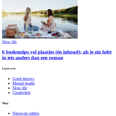
Slow life
6 boekentips vol plaatjes (én inhoud): als je zin hebt
in iets anders dan een roman
Lezen over
Goed nieuws
Mental health
Slow life
Creativiteit
Shop
Nieuwste edities