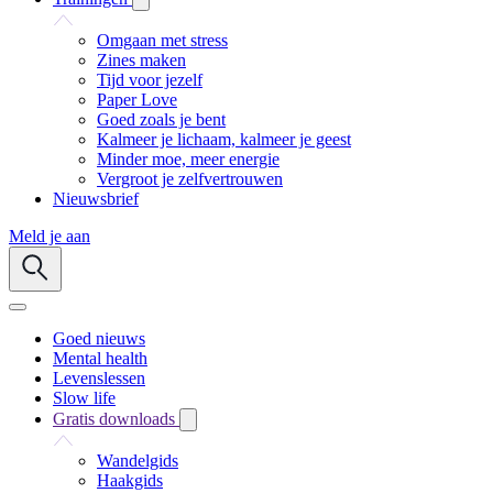
Omgaan met stress
Zines maken
Tijd voor jezelf
Paper Love
Goed zoals je bent
Kalmeer je lichaam, kalmeer je geest
Minder moe, meer energie
Vergroot je zelfvertrouwen
Nieuwsbrief
Meld je aan
Goed nieuws
Mental health
Levenslessen
Slow life
Gratis downloads
Wandelgids
Haakgids