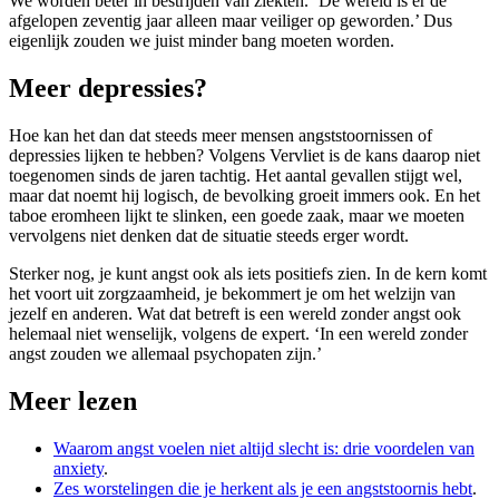
We worden beter in bestrijden van ziekten. ‘De wereld is er de
afgelopen zeventig jaar alleen maar veiliger op geworden.’ Dus
eigenlijk zouden we juist minder bang moeten worden.
Meer depressies?
Hoe kan het dan dat steeds meer mensen angststoornissen of
depressies lijken te hebben? Volgens Vervliet is de kans daarop niet
toegenomen sinds de jaren tachtig. Het aantal gevallen stijgt wel,
maar dat noemt hij logisch, de bevolking groeit immers ook. En het
taboe eromheen lijkt te slinken, een goede zaak, maar we moeten
vervolgens niet denken dat de situatie steeds erger wordt.
Sterker nog, je kunt angst ook als iets positiefs zien. In de kern komt
het voort uit zorgzaamheid, je bekommert je om het welzijn van
jezelf en anderen. Wat dat betreft is een wereld zonder angst ook
helemaal niet wenselijk, volgens de expert. ‘In een wereld zonder
angst zouden we allemaal psychopaten zijn.’
Meer lezen
Waarom angst voelen niet altijd slecht is: drie voordelen van
anxiety
.
Zes worstelingen die je herkent als je een angststoornis hebt
.