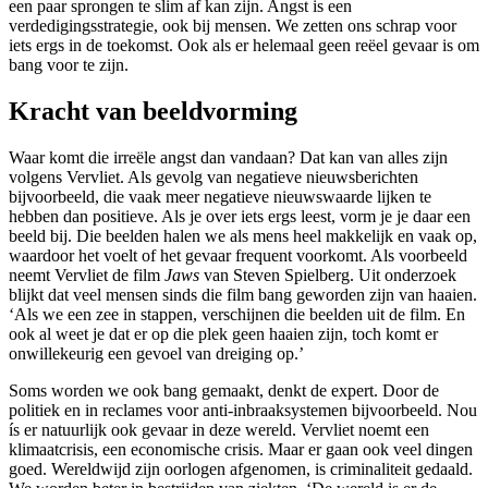
een paar sprongen te slim af kan zijn. Angst is een
verdedigingsstrategie, ook bij mensen. We zetten ons schrap voor
iets ergs in de toekomst. Ook als er helemaal geen reëel gevaar is om
bang voor te zijn.
Kracht van beeldvorming
Waar komt die irreële angst dan vandaan? Dat kan van alles zijn
volgens Vervliet. Als gevolg van negatieve nieuwsberichten
bijvoorbeeld, die vaak meer negatieve nieuwswaarde lijken te
hebben dan positieve. Als je over iets ergs leest, vorm je je daar een
beeld bij. Die beelden halen we als mens heel makkelijk en vaak op,
waardoor het voelt of het gevaar frequent voorkomt. Als voorbeeld
neemt Vervliet de film
Jaws
van Steven Spielberg. Uit onderzoek
blijkt dat veel mensen sinds die film bang geworden zijn van haaien.
‘Als we een zee in stappen, verschijnen die beelden uit de film. En
ook al weet je dat er op die plek geen haaien zijn, toch komt er
onwillekeurig een gevoel van dreiging op.’
Soms worden we ook bang gemaakt, denkt de expert. Door de
politiek en in reclames voor anti-inbraaksystemen bijvoorbeeld. Nou
ís er natuurlijk ook gevaar in deze wereld. Vervliet noemt een
klimaatcrisis, een economische crisis. Maar er gaan ook veel dingen
goed. Wereldwijd zijn oorlogen afgenomen, is criminaliteit gedaald.