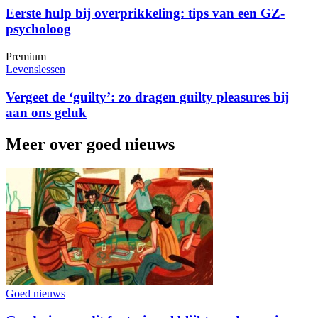
Eerste hulp bij overprikkeling: tips van een GZ-
psycholoog
Premium
Levenslessen
Vergeet de ‘guilty’: zo dragen guilty pleasures bij
aan ons geluk
Meer over goed nieuws
Goed nieuws