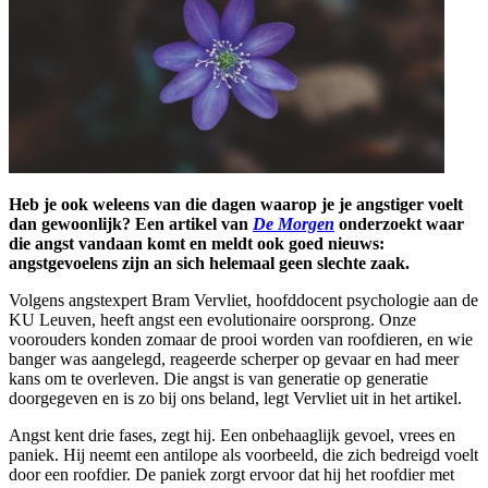
Heb je ook weleens van die dagen waarop je je angstiger voelt
dan gewoonlijk? Een artikel van
De Morgen
onderzoekt waar
die angst vandaan komt en meldt ook goed nieuws:
angstgevoelens zijn an sich helemaal geen slechte zaak.
Volgens angstexpert Bram Vervliet, hoofddocent psychologie aan de
KU Leuven, heeft angst een evolutionaire oorsprong. Onze
voorouders konden zomaar de prooi worden van roofdieren, en wie
banger was aangelegd, reageerde scherper op gevaar en had meer
kans om te overleven. Die angst is van generatie op generatie
doorgegeven en is zo bij ons beland, legt Vervliet uit in het artikel.
Angst kent drie fases, zegt hij. Een onbehaaglijk gevoel, vrees en
paniek. Hij neemt een antilope als voorbeeld, die zich bedreigd voelt
door een roofdier. De paniek zorgt ervoor dat hij het roofdier met