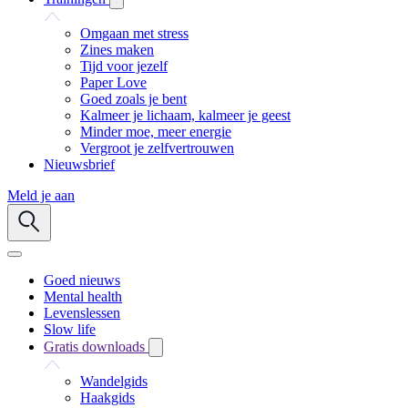
Omgaan met stress
Zines maken
Tijd voor jezelf
Paper Love
Goed zoals je bent
Kalmeer je lichaam, kalmeer je geest
Minder moe, meer energie
Vergroot je zelfvertrouwen
Nieuwsbrief
Meld je aan
Goed nieuws
Mental health
Levenslessen
Slow life
Gratis downloads
Wandelgids
Haakgids