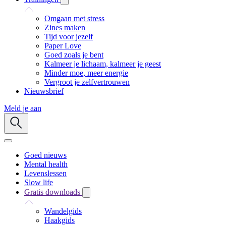
Omgaan met stress
Zines maken
Tijd voor jezelf
Paper Love
Goed zoals je bent
Kalmeer je lichaam, kalmeer je geest
Minder moe, meer energie
Vergroot je zelfvertrouwen
Nieuwsbrief
Meld je aan
Goed nieuws
Mental health
Levenslessen
Slow life
Gratis downloads
Wandelgids
Haakgids