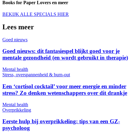
Books for Paper Lovers en meer
BEKIJK ALLE SPECIALS HIER
Lees meer
Goed nieuws
Goed nieuws: dit fantasiespel blijkt goed voor je
mentale gezondheid (en wordt gebruikt in therapie)
Mental health
Stress, overspannenheid & burn-out
Een ‘cortisol cocktail’ voor meer energie en minder
stress? Zo denken wetenschappers over dit drankje
Mental health
Overprikkeling
Eerste hulp bij overprikkeling: tips van een GZ-
psycholoog