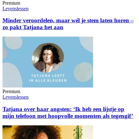
Premium
Levenslessen
Minder veroordelen, maar wél je stem laten horen –
zo pakt Tatjana het aan
Premium
Levenslessen
Tatjana over haar angsten: ‘Ik heb een lijstje op
mijn telefoon met hoopvolle momenten als tegengif’