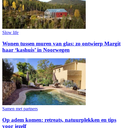
Slow life
Wonen tussen muren van glas: zo ontwierp Margit
haar ‘kashuis’ in Noorwegen
Samen met partners
Op adem komen: retreats, natuurplekken en tips
voor jezelf