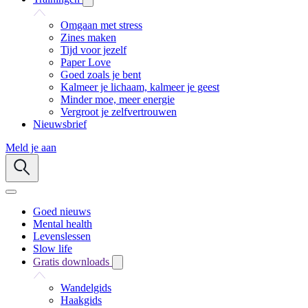
Omgaan met stress
Zines maken
Tijd voor jezelf
Paper Love
Goed zoals je bent
Kalmeer je lichaam, kalmeer je geest
Minder moe, meer energie
Vergroot je zelfvertrouwen
Nieuwsbrief
Meld je aan
Goed nieuws
Mental health
Levenslessen
Slow life
Gratis downloads
Wandelgids
Haakgids