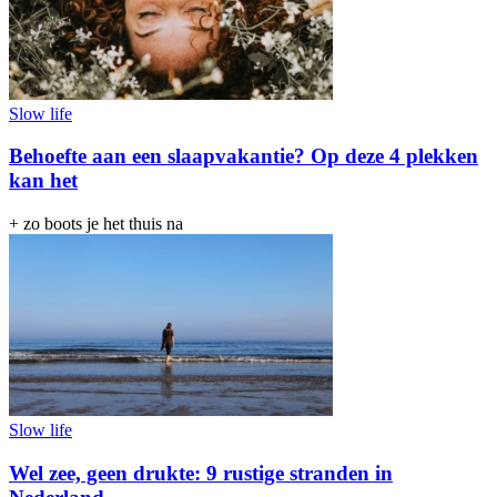
Slow life
Behoefte aan een slaapvakantie? Op deze 4 plekken
kan het
+ zo boots je het thuis na
Slow life
Wel zee, geen drukte: 9 rustige stranden in