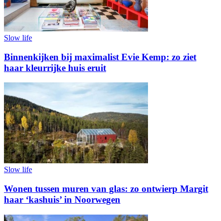
Slow life
Binnenkijken bij maximalist Evie Kemp: zo ziet
haar kleurrijke huis eruit
Slow life
Wonen tussen muren van glas: zo ontwierp Margit
haar ‘kashuis’ in Noorwegen