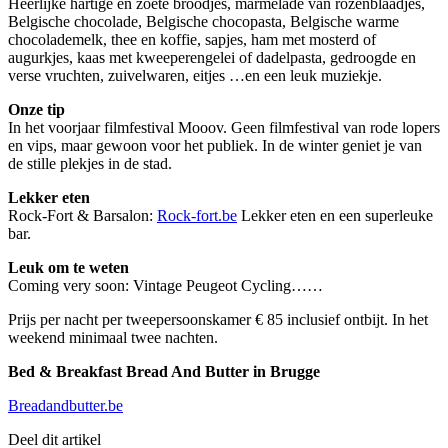
Heerlijke hartige en zoete broodjes, marmelade van rozenblaadjes,
Belgische chocolade, Belgische chocopasta, Belgische warme
chocolademelk, thee en koffie, sapjes, ham met mosterd of
augurkjes, kaas met kweeperengelei of dadelpasta, gedroogde en
verse vruchten, zuivelwaren, eitjes …en een leuk muziekje.
Onze tip
In het voorjaar filmfestival Mooov. Geen filmfestival van rode lopers
en vips, maar gewoon voor het publiek. In de winter geniet je van
de stille plekjes in de stad.
Lekker eten
Rock-Fort & Barsalon:
Rock-fort.be
Lekker eten en een superleuke
bar.
Leuk om te weten
Coming very soon: Vintage Peugeot Cycling……
Prijs per nacht per tweepersoonskamer € 85 inclusief ontbijt. In het
weekend minimaal twee nachten.
Bed & Breakfast Bread And Butter in Brugge
Breadandbutter.be
Deel dit artikel