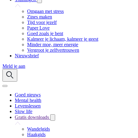
Omgaan met stress
Zines maken
Tijd voor jezelf
Paper Love
Goed zoals je bent
Kalmeer je lichaam, kalmeer je geest
Minder moe, meer energie
Vergroot je zelfvertrouwen
Nieuwsbrief
Meld je aan
Goed nieuws
Mental health
Levenslessen
Slow life
Gratis downloads
Wandelgids
Haakgids