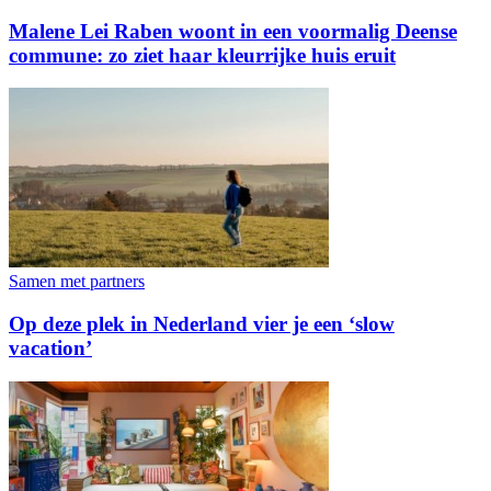
Malene Lei Raben woont in een voormalig Deense
commune: zo ziet haar kleurrijke huis eruit
Samen met partners
Op deze plek in Nederland vier je een ‘slow
vacation’