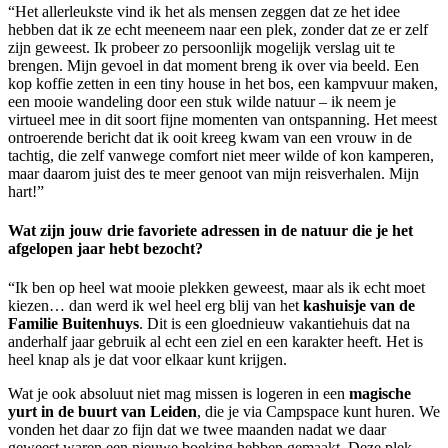
“Het allerleukste vind ik het als mensen zeggen dat ze het idee
hebben dat ik ze echt meeneem naar een plek, zonder dat ze er zelf
zijn geweest. Ik probeer zo persoonlijk mogelijk verslag uit te
brengen. Mijn gevoel in dat moment breng ik over via beeld. Een
kop koffie zetten in een tiny house in het bos, een kampvuur maken,
een mooie wandeling door een stuk wilde natuur – ik neem je
virtueel mee in dit soort fijne momenten van ontspanning. Het meest
ontroerende bericht dat ik ooit kreeg kwam van een vrouw in de
tachtig, die zelf vanwege comfort niet meer wilde of kon kamperen,
maar daarom juist des te meer genoot van mijn reisverhalen. Mijn
hart!”
Wat zijn jouw drie favoriete adressen in de natuur die je het
afgelopen jaar hebt bezocht?
“Ik ben op heel wat mooie plekken geweest, maar als ik echt moet
kiezen… dan werd ik wel heel erg blij van het
kashuisje van de
Familie Buitenhuys
. Dit is een gloednieuw vakantiehuis dat na
anderhalf jaar gebruik al echt een ziel en een karakter heeft. Het is
heel knap als je dat voor elkaar kunt krijgen.
Wat je ook absoluut niet mag missen is logeren in een
magische
yurt in de buurt van Leiden
, die je via Campspace kunt huren. We
vonden het daar zo fijn dat we twee maanden nadat we daar
geweest waren een nieuwe boeking hebben gemaakt. Deze plek