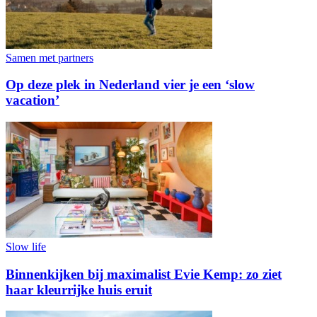
Samen met partners
Op deze plek in Nederland vier je een ‘slow
vacation’
Slow life
Binnenkijken bij maximalist Evie Kemp: zo ziet
haar kleurrijke huis eruit