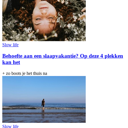
Slow life
Behoefte aan een slaapvakantie? Op deze 4 plekken
kan het
+ zo boots je het thuis na
Slow life