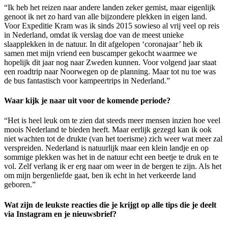
“Ik heb het reizen naar andere landen zeker gemist, maar eigenlijk
genoot ik net zo hard van alle bijzondere plekken in eigen land.
Voor Expeditie Kram was ik sinds 2015 sowieso al vrij veel op reis
in Nederland, omdat ik verslag doe van de meest unieke
slaapplekken in de natuur. In dit afgelopen ‘coronajaar’ heb ik
samen met mijn vriend een buscamper gekocht waarmee we
hopelijk dit jaar nog naar Zweden kunnen. Voor volgend jaar staat
een roadtrip naar Noorwegen op de planning. Maar tot nu toe was
de bus fantastisch voor kampeertrips in Nederland.”
Waar kijk je naar uit voor de komende periode?
“Het is heel leuk om te zien dat steeds meer mensen inzien hoe veel
moois Nederland te bieden heeft. Maar eerlijk gezegd kan ik ook
niet wachten tot de drukte (van het toerisme) zich weer wat meer zal
verspreiden. Nederland is natuurlijk maar een klein landje en op
sommige plekken was het in de natuur echt een beetje te druk en te
vol. Zelf verlang ik er erg naar om weer in de bergen te zijn. Als het
om mijn bergenliefde gaat, ben ik echt in het verkeerde land
geboren.”
Wat zijn de leukste reacties die je krijgt op alle tips die je deelt
via Instagram en je nieuwsbrief?