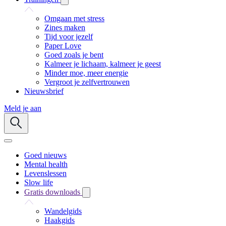
Omgaan met stress
Zines maken
Tijd voor jezelf
Paper Love
Goed zoals je bent
Kalmeer je lichaam, kalmeer je geest
Minder moe, meer energie
Vergroot je zelfvertrouwen
Nieuwsbrief
Meld je aan
Goed nieuws
Mental health
Levenslessen
Slow life
Gratis downloads
Wandelgids
Haakgids