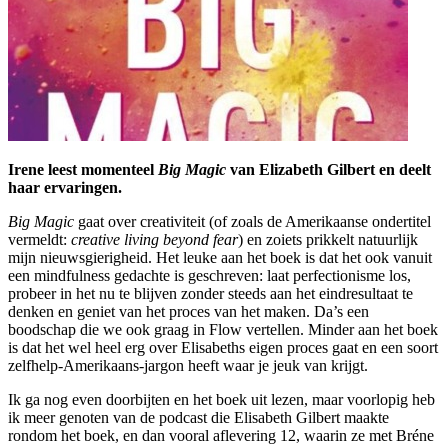
Irene leest momenteel
Big Magic
van Elizabeth Gilbert en deelt
haar ervaringen.
Big Magic
gaat over creativiteit (of zoals de Amerikaanse ondertitel
vermeldt:
creative living beyond fear
) en zoiets prikkelt natuurlijk
mijn nieuwsgierigheid. Het leuke aan het boek is dat het ook vanuit
een mindfulness gedachte is geschreven: laat perfectionisme los,
probeer in het nu te blijven zonder steeds aan het eindresultaat te
denken en geniet van het proces van het maken. Da’s een
boodschap die we ook graag in Flow vertellen. Minder aan het boek
is dat het wel heel erg over Elisabeths eigen proces gaat en een soort
zelfhelp-Amerikaans-jargon heeft waar je jeuk van krijgt.
Ik ga nog even doorbijten en het boek uit lezen, maar voorlopig heb
ik meer genoten van de podcast die Elisabeth Gilbert maakte
rondom het boek, en dan vooral aflevering 12, waarin ze met Bréne