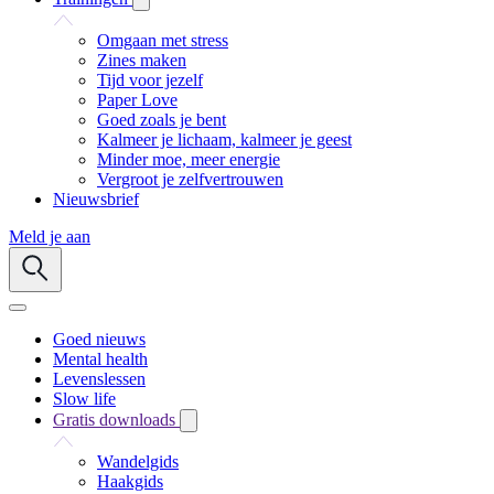
Omgaan met stress
Zines maken
Tijd voor jezelf
Paper Love
Goed zoals je bent
Kalmeer je lichaam, kalmeer je geest
Minder moe, meer energie
Vergroot je zelfvertrouwen
Nieuwsbrief
Meld je aan
Goed nieuws
Mental health
Levenslessen
Slow life
Gratis downloads
Wandelgids
Haakgids