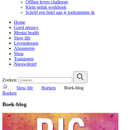
Offline leven challenge
Klein geluk werkboek
Schrijf een brief aan je toekomstige ik
Home
Goed nieuws
Mental health
Slow life
Levenslessen
Abonneren
Shop
Trainingen
Nieuwsbrief
Zoeken:
Slow life
Boeken
Boek-blog
Boeken
Boek-blog