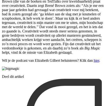
Brown (die van de boeken en TedTalks over kwetsbaarheid) praat
over creativiteit. Daarin zegt Brené Brown zoiets als: “Als je me een
paar jaar geleden had gevraagd wat creativiteit voor mij betekent,
had ik zoiets gezegd als: ‘ga lekker aan de slag met je knutselen of
scrapbooken, ik heb werk te doen’. Maar nu kijk ik er heel anders
tegenaan, creativiteit is mijn manier om me te uiten, mijn boodschap
met de wereld te delen.’’ Dat vond ik mooi gezegd, en het is iets dat
zo gaande is. Creativiteit wordt steeds meer serieus genomen, in
grote bedrijven wordt creativiteit op allerlei manieren gestimuleerd,
ambachtelijk werken krijgt weer aandacht, het creëren, scheppen is
zo’n mooi proces en wordt weer gezien. Fijn dat creativiteit uit het
verdomhoekje is gekomen, en als daarbij zo’n boek als
Big Magic
helpt, vind ik de missie van Elizabeth geslaagd.
Wil je de podcast van Elizabeth Gilbert beluisteren? Klik dan
hier
.
Deel dit artikel