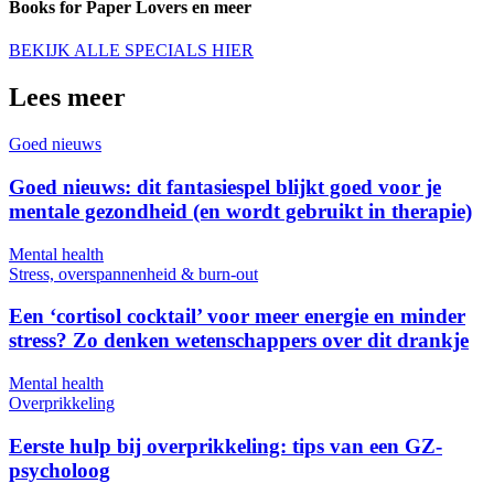
Books for Paper Lovers en meer
BEKIJK ALLE SPECIALS HIER
Lees meer
Goed nieuws
Goed nieuws: dit fantasiespel blijkt goed voor je
mentale gezondheid (en wordt gebruikt in therapie)
Mental health
Stress, overspannenheid & burn-out
Een ‘cortisol cocktail’ voor meer energie en minder
stress? Zo denken wetenschappers over dit drankje
Mental health
Overprikkeling
Eerste hulp bij overprikkeling: tips van een GZ-
psycholoog