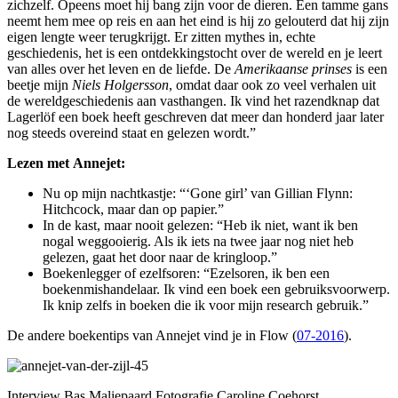
zichzelf. Opeens moet hij bang zijn voor de dieren. Een tamme gans
neemt hem mee op reis en aan het eind is hij zo gelouterd dat hij zijn
eigen lengte weer terugkrijgt. Er zitten mythes in, echte
geschiedenis, het is een ontdekkingstocht over de wereld en je leert
van alles over het leven en de liefde. De
Amerikaanse prinses
is een
beetje mijn
Niels Holgersson
, omdat daar ook zo veel verhalen uit
de wereldgeschiedenis aan vasthangen. Ik vind het razendknap dat
Lagerlöf een boek heeft geschreven dat meer dan honderd jaar later
nog steeds overeind staat en gelezen wordt.”
Lezen met Annejet:
Nu op mijn nachtkastje: “‘Gone girl’ van Gillian Flynn:
Hitchcock, maar dan op papier.”
In de kast, maar nooit gelezen: “Heb ik niet, want ik ben
nogal weggooierig. Als ik iets na twee jaar nog niet heb
gelezen, gaat het door naar de kringloop.”
Boekenlegger of ezelfsoren: “Ezelsoren, ik ben een
boekenmishandelaar. Ik vind een boek een gebruiksvoorwerp.
Ik knip zelfs in boeken die ik voor mijn research gebruik.”
De andere boekentips van Annejet vind je in Flow (
07-2016
).
Interview Bas Maliepaard Fotografie Caroline Coehorst