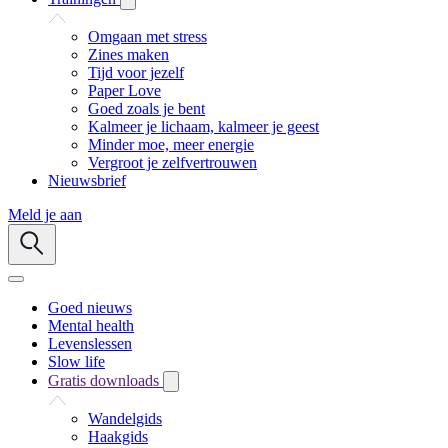
Omgaan met stress
Zines maken
Tijd voor jezelf
Paper Love
Goed zoals je bent
Kalmeer je lichaam, kalmeer je geest
Minder moe, meer energie
Vergroot je zelfvertrouwen
Nieuwsbrief
Meld je aan
Goed nieuws
Mental health
Levenslessen
Slow life
Gratis downloads
Wandelgids
Haakgids