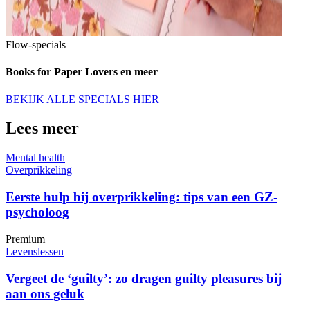
Flow-specials
Books for Paper Lovers en meer
BEKIJK ALLE SPECIALS HIER
Lees meer
Mental health
Overprikkeling
Eerste hulp bij overprikkeling: tips van een GZ-
psycholoog
Premium
Levenslessen
Vergeet de ‘guilty’: zo dragen guilty pleasures bij
aan ons geluk