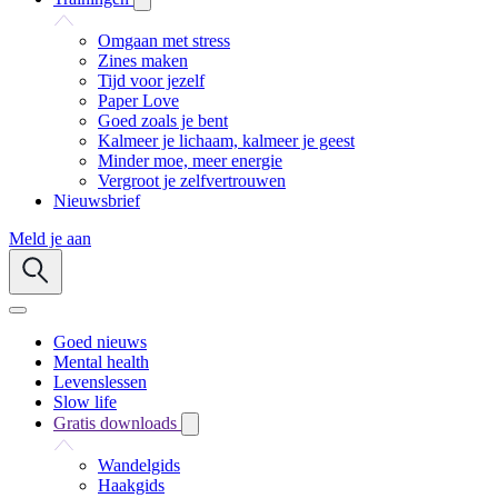
Omgaan met stress
Zines maken
Tijd voor jezelf
Paper Love
Goed zoals je bent
Kalmeer je lichaam, kalmeer je geest
Minder moe, meer energie
Vergroot je zelfvertrouwen
Nieuwsbrief
Meld je aan
Goed nieuws
Mental health
Levenslessen
Slow life
Gratis downloads
Wandelgids
Haakgids