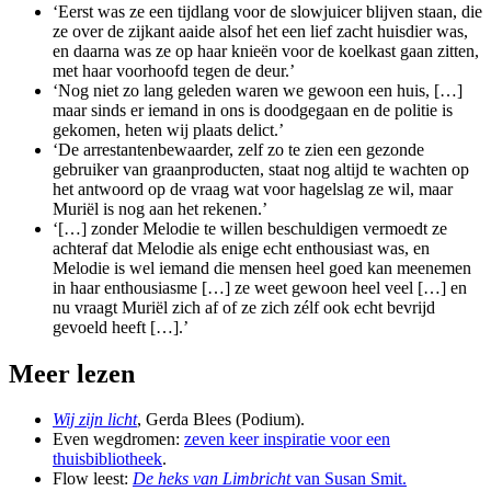
‘Eerst was ze een tijdlang voor de slowjuicer blijven staan, die
ze over de zijkant aaide alsof het een lief zacht huisdier was,
en daarna was ze op haar knieën voor de koelkast gaan zitten,
met haar voorhoofd tegen de deur.’
‘Nog niet zo lang geleden waren we gewoon een huis, […]
maar sinds er iemand in ons is doodgegaan en de politie is
gekomen, heten wij plaats delict.’
‘De arrestantenbewaarder, zelf zo te zien een gezonde
gebruiker van graanproducten, staat nog altijd te wachten op
het antwoord op de vraag wat voor hagelslag ze wil, maar
Muriël is nog aan het rekenen.’
‘[…] zonder Melodie te willen beschuldigen vermoedt ze
achteraf dat Melodie als enige echt enthousiast was, en
Melodie is wel iemand die mensen heel goed kan meenemen
in haar enthousiasme […] ze weet gewoon heel veel […] en
nu vraagt Muriël zich af of ze zich zélf ook echt bevrijd
gevoeld heeft […].’
Meer lezen
Wij zijn licht
, Gerda Blees (Podium).
Even wegdromen:
zeven keer inspiratie voor een
thuisbibliotheek
.
Flow leest:
De heks van Limbricht
van Susan Smit.