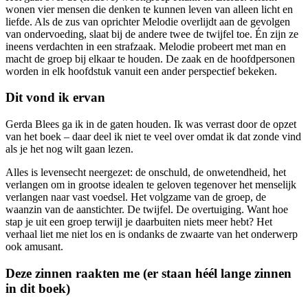
wonen vier mensen die denken te kunnen leven van alleen licht en
liefde. Als de zus van oprichter Melodie overlijdt aan de gevolgen
van ondervoeding, slaat bij de andere twee de twijfel toe. Én zijn ze
ineens verdachten in een strafzaak. Melodie probeert met man en
macht de groep bij elkaar te houden. De zaak en de hoofdpersonen
worden in elk hoofdstuk vanuit een ander perspectief bekeken.
Dit vond ik ervan
Gerda Blees ga ik in de gaten houden. Ik was verrast door de opzet
van het boek – daar deel ik niet te veel over omdat ik dat zonde vind
als je het nog wilt gaan lezen.
Alles is levensecht neergezet: de onschuld, de onwetendheid, het
verlangen om in grootse idealen te geloven tegenover het menselijk
verlangen naar vast voedsel. Het volgzame van de groep, de
waanzin van de aanstichter. De twijfel. De overtuiging. Want hoe
stap je uit een groep terwijl je daarbuiten niets meer hebt? Het
verhaal liet me niet los en is ondanks de zwaarte van het onderwerp
ook amusant.
Deze zinnen raakten me (
er staan héél lange zinnen
in dit boek)