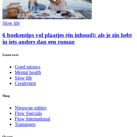
Slow life
6 boekentips vol plaatjes (én inhoud): als je zin hebt
in iets anders dan een roman
Lezen over
Goed nieuws
Mental health
Slow life
Creativiteit
Shop
Nieuwste edities
Flow Specials
Flow International
Trainingen
Overig