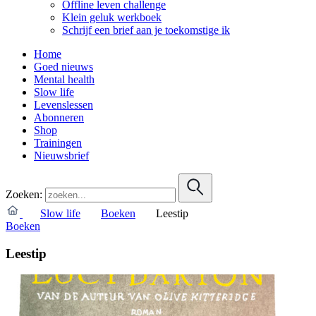
Offline leven challenge
Klein geluk werkboek
Schrijf een brief aan je toekomstige ik
Home
Goed nieuws
Mental health
Slow life
Levenslessen
Abonneren
Shop
Trainingen
Nieuwsbrief
Zoeken:
Slow life
Boeken
Leestip
Boeken
Leestip