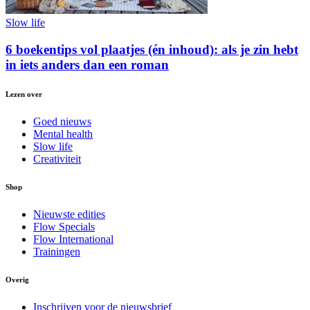
Slow life
6 boekentips vol plaatjes (én inhoud): als je zin hebt
in iets anders dan een roman
Lezen over
Goed nieuws
Mental health
Slow life
Creativiteit
Shop
Nieuwste edities
Flow Specials
Flow International
Trainingen
Overig
Inschrijven voor de nieuwsbrief