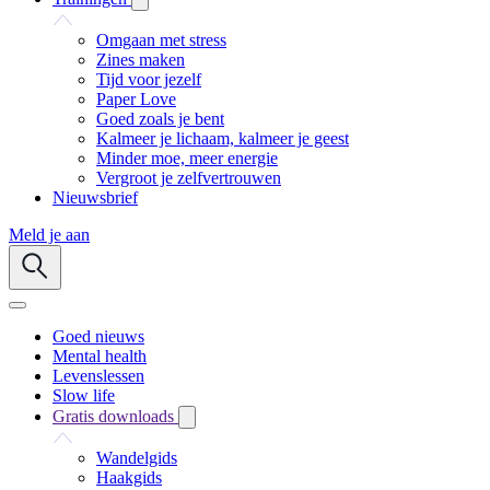
Omgaan met stress
Zines maken
Tijd voor jezelf
Paper Love
Goed zoals je bent
Kalmeer je lichaam, kalmeer je geest
Minder moe, meer energie
Vergroot je zelfvertrouwen
Nieuwsbrief
Meld je aan
Goed nieuws
Mental health
Levenslessen
Slow life
Gratis downloads
Wandelgids
Haakgids