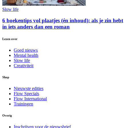
Slow life
6 boekentips vol plaatjes (én inhoud): als je zin hebt
in iets anders dan een roman
Lezen over
Goed nieuws
Mental health
Slow life
Creativiteit
Shop
Nieuwste edities
Flow Specials
Flow International
Trainingen
Overig
Inschrijven voor de nieuwsbrief