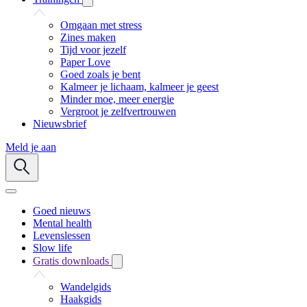
Omgaan met stress
Zines maken
Tijd voor jezelf
Paper Love
Goed zoals je bent
Kalmeer je lichaam, kalmeer je geest
Minder moe, meer energie
Vergroot je zelfvertrouwen
Nieuwsbrief
Meld je aan
Goed nieuws
Mental health
Levenslessen
Slow life
Gratis downloads
Wandelgids
Haakgids